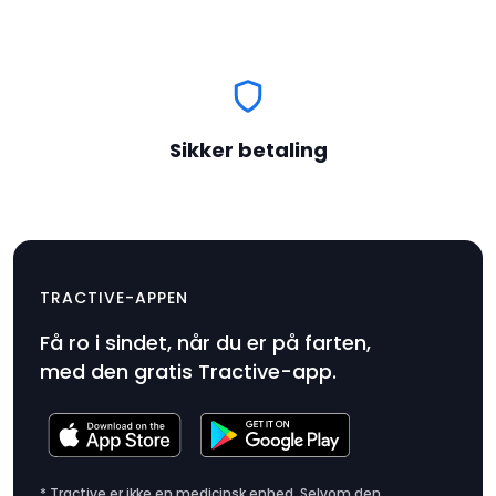
Sikker betaling
Gummiklemme x 2
$9.99
TRACTIVE-APPEN
Produktpris
Få ro i sindet, når du er på farten,
$9.99
med den gratis Tractive-app.
* Tractive er ikke en medicinsk enhed. Selvom den