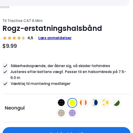
Til Tractive CAT 6 Mini
Rogz-erstatningshalsbånd
4,5
Læs anmeldelser
$9.99
Produktpris
$9.99
Sikkerhedsspænde, der åbner sig, så skader forhindres
Justeres efter kattens vægt. Passer til en halsomkreds på 7.5-
9.0 in
Værktøj til montering medfølger
Neongul