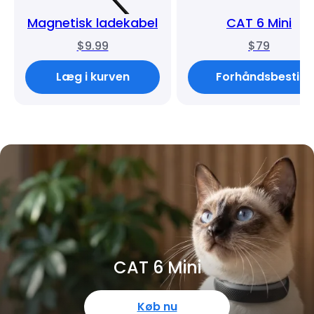
Magnetisk ladekabel
CAT 6 Mini
$9.99
$79
Læg i kurven
Forhåndsbestil
CAT 6 Mini
Køb nu