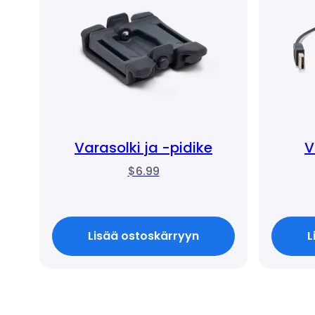
Varasolki ja -pidike
V
$6.99
Lisää ostoskärryyn
L