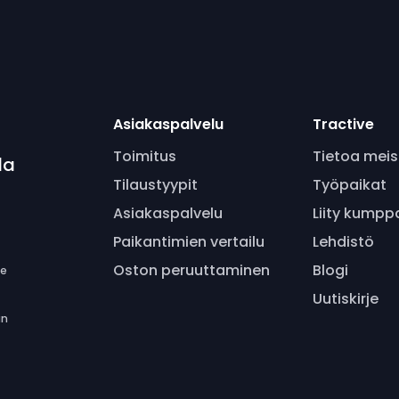
Asiakaspalvelu
Tractive
Toimitus
Tietoa meis
la
Tilaustyypit
Työpaikat
Asiakaspalvelu
Liity kumpp
Paikantimien vertailu
Lehdistö
Oston peruuttaminen
Blogi
se
Uutiskirje
än