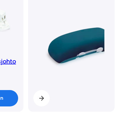
sjohto
yn