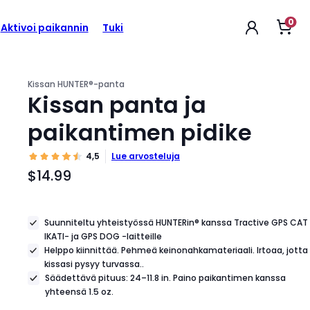
0
Näy
$14.99
Aktivoi paikannin
Tuki
Tuotteen
ost
hinta
$14.99
Kissan HUNTER®-panta
Kissan panta ja
paikantimen pidike
4,5
Lue arvosteluja
$14.99
Tuotteen
hinta
$14.99
Suunniteltu yhteistyössä HUNTERin® kanssa Tractive GPS CAT
IKATI- ja GPS DOG -laitteille
Helppo kiinnittää. Pehmeä keinonahkamateriaali.
Irtoaa, jotta
kissasi pysyy turvassa
..
Säädettävä pituus: 24–11.8 in. Paino paikantimen kanssa
yhteensä 1.5 oz.