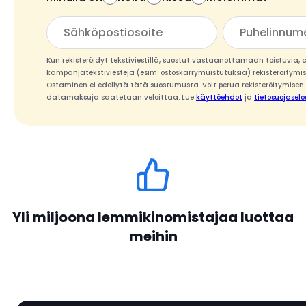
Kun rekisteröidyt tekstiviestillä, suostut vastaanottamaan toistuvia
kampanjatekstiviestejä (esim. ostoskärrymuistutuksia) rekisteröit
Ostaminen ei edellytä tätä suostumusta. Voit perua rekisteröitymisen v
datamaksuja saatetaan veloittaa. Lue
käyttöehdot
ja
tietosuojaselo
Yli miljoona lemmikinomistajaa luottaa
meihin