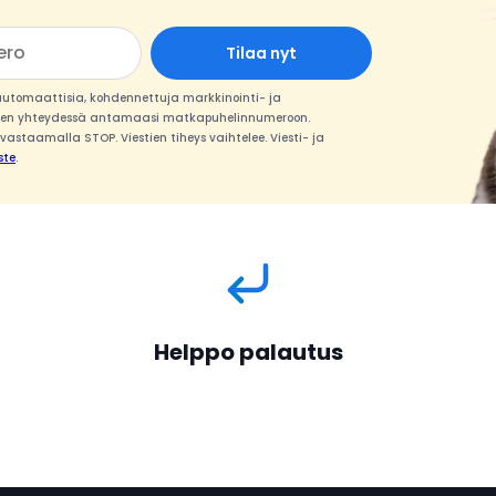
Tilaa nyt
, automaattisia, kohdennettuja markkinointi- ja
ymisen yhteydessä antamaasi matkapuhelinnumeroon.
astaamalla STOP. Viestien tiheys vaihtelee. Viesti- ja
ste
.
Helppo palautus