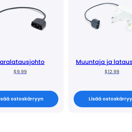
aralatausjohto
Muuntaja ja latau
$9.99
$12.99
isää ostoskärryyn
Lisää ostoskärry