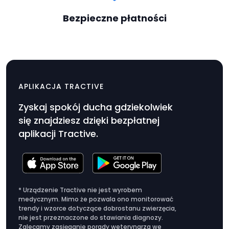
Bezpieczne płatności
Obroża dla kota z
$14.99
uchwytem na lokalizator
APLIKACJA TRACTIVE
Cena
Zyskaj spokój ducha gdziekolwiek
produktu
się znajdziesz dzięki bezpłatnej
$14.99
aplikacji Tractive.
* Urządzenie Tractive nie jest wyrobem
medycznym. Mimo że pozwala ono monitorować
trendy i wzorce dotyczące dobrostanu zwierzęcia,
nie jest przeznaczone do stawiania diagnozy.
Zalecamy zasięganie porady weterynarza we