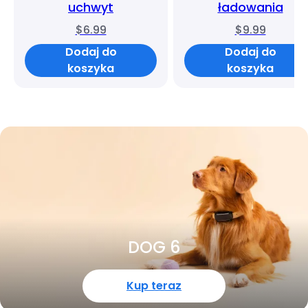
uchwyt
ładowania
$6.99
$9.99
Dodaj do
Dodaj do
koszyka
koszyka
DOG 6
Kup teraz