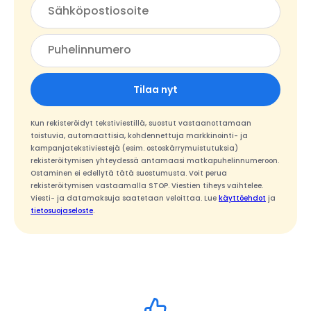
Tilaa nyt
Kun rekisteröidyt tekstiviestillä, suostut vastaanottamaan
toistuvia, automaattisia, kohdennettuja markkinointi- ja
kampanjatekstiviestejä (esim. ostoskärrymuistutuksia)
rekisteröitymisen yhteydessä antamaasi matkapuhelinnumeroon.
Ostaminen ei edellytä tätä suostumusta. Voit perua
rekisteröitymisen vastaamalla STOP. Viestien tiheys vaihtelee.
Viesti- ja datamaksuja saatetaan veloittaa. Lue
käyttöehdot
ja
tietosuojaseloste
.