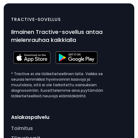
USB-C-latausjohto
$9.99
TRACTIVE-SOVELLUS
Tuotteen
Ilmainen Tractive-sovellus antaa
hinta
mielenrauhaa kaikkialla
$9.99
* Tractive ei ole lääketieteellinen laite. Vaikka se
seuraa lemmikkisi hyvinvoinnin kaavoja ja
muutoksia, sitä ei ole tarkoitettu sairauksien
diagnosointiin. Suosittelemme aina pyytämään
lääketieteellisiä neuvoja eläinlääkäriltä.
Asiakaspalvelu
Toimitus