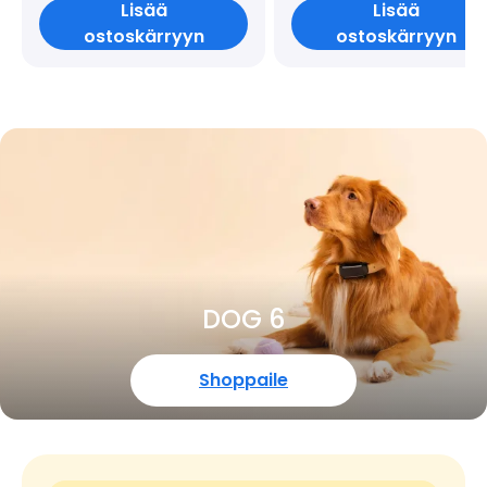
Lisää
Lisää
ostoskärryyn
ostoskärryyn
DOG 6
Shoppaile