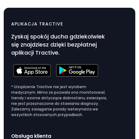
Kabel do ładowania USB-C
$9.99
APLIKACJA TRACTIVE
Cena
Zyskaj spokój ducha gdziekolwiek
produktu
się znajdziesz dzięki bezpłatnej
$9.99
aplikacji Tractive.
* Urządzenie Tractive nie jest wyrobem
medycznym. Mimo że pozwala ono monitorować
trendy i wzorce dotyczące dobrostanu zwierzęcia,
nie jest przeznaczone do stawiania diagnozy.
Zalecamy zasięganie porady weterynarza we
wszystkich stosownych przypadkach.
Obsługa klienta