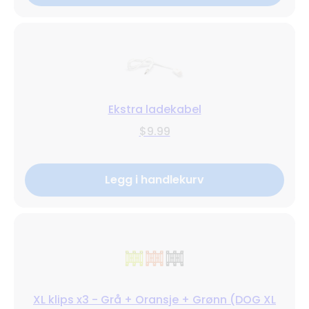
Ekstra ladekabel
$9.99
Legg i handlekurv
XL klips x3 - Grå + Oransje + Grønn (DOG XL