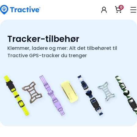
Accessibility
0
Open
Statement
shoppi
cart
tractive
Tracker-tilbehør
Klemmer, ladere og mer: Alt det tilbehøret til
Tractive GPS-tracker du trenger