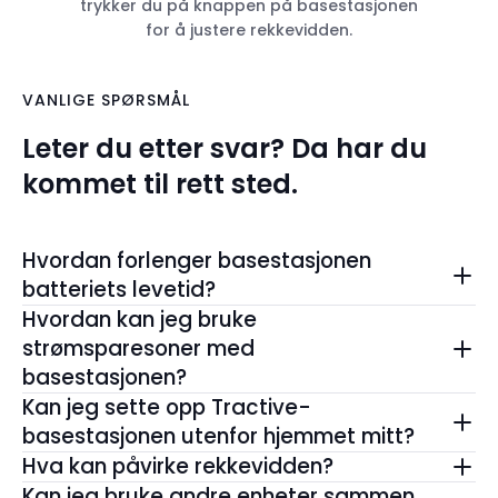
trykker du på knappen på basestasjonen
for å justere rekkevidden.
VANLIGE SPØRSMÅL
Leter du etter svar? Da har du
kommet til rett sted.
Hvordan forlenger basestasjonen
batteriets levetid?
Når trackeren er innenfor rekkevidde av
Hvordan kan jeg bruke
basestasjonen, anses kjæledyret å være i et trygt
strømsparesoner med
område (strømsparingssone). Det er derfor visse
basestasjonen?
funksjoner som hyppige posisjonsoppdateringer
Når du har koblet til og slått på ladestasjonen,
Kan jeg sette opp Tractive-
er deaktivert, noe som sparer batterilevetiden til
går du til Tractive GPS-appen. Gå til Profil >
basestasjonen utenfor hjemmet mitt?
trackeren.
Tracker > Strømsparesoner. Trykk på "Legg til". Du
Du kan koble Tractive-basestasjonen til en
Hva kan påvirke rekkevidden?
vil se basestasjonen din vises. Velg den og
hvilken som helst strømkilde. Vi anbefaler
Vegger kan redusere rekkevidden til en
Kan jeg bruke andre enheter sammen