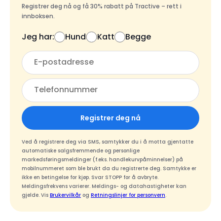
Registrer deg nå og få 30% rabatt på Tractive – rett i
innboksen.
Jeg har:
Hund
Katt
Begge
Registrer deg nå
Ved å registrere deg via SMS, samtykker du i å motta gjentatte
automatiske salgsfremmende og personlige
markedsføringsmeldinger (f.eks. handlekurvpåminnelser) på
mobilnummeret som ble brukt da du registrerte deg. Samtykke er
ikke en betingelse for kjøp. Svar STOPP for å avbryte.
Meldingsfrekvens varierer. Meldings- og datahastigheter kan
gjelde. Vis
Brukervilkår
og
Retningslinjer for personvern
.