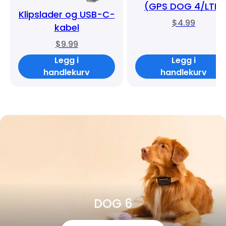
(GPS DOG 4/LTE)
Klipslader og USB-C-
$4.99
kabel
$9.99
Legg i
Legg i
handlekurv
handlekurv
DOG 6