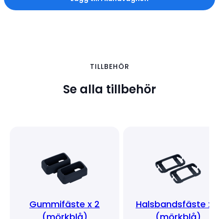
TILLBEHÖR
Se alla tillbehör
Gummifäste x 2
Halsbandsfäste x 
(mörkblå)
(mörkblå)