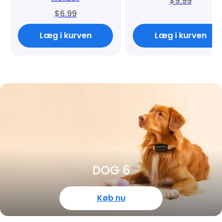
$9.99
$6.99
Læg i kurven
Læg i kurven
DOG 6
Køb nu