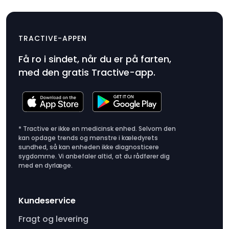
Klemme x 3 (DOG/IKATI)
$6.99
TRACTIVE-APPEN
Produktpris
Få ro i sindet, når du er på farten,
$6.99
med den gratis Tractive-app.
* Tractive er ikke en medicinsk enhed. Selvom den
kan opdage trends og mønstre i kæledyrets
sundhed, så kan enheden ikke diagnosticere
sygdomme. Vi anbefaler altid, at du rådfører dig
med en dyrlæge.
Kundeservice
Fragt og levering