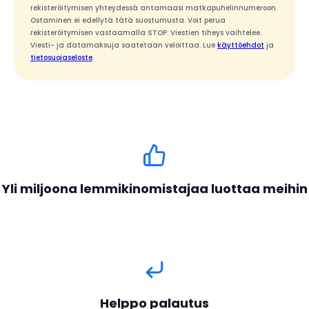
rekisteröitymisen yhteydessä antamaasi matkapuhelinnumeroon.
Ostaminen ei edellytä tätä suostumusta. Voit perua
rekisteröitymisen vastaamalla STOP. Viestien tiheys vaihtelee.
Viesti- ja datamaksuja saatetaan veloittaa. Lue
käyttöehdot
ja
tietosuojaseloste
.
Yli miljoona lemmikinomistajaa luottaa meihin
Helppo palautus