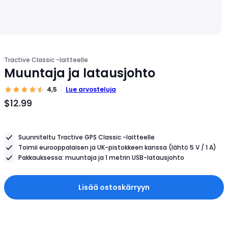
Tractive Classic -laitteelle
Muuntaja ja latausjohto
4,5
Lue arvosteluja
$12.99
Tuotteen
hinta
$12.99
Suunniteltu Tractive GPS Classic -laitteelle
Toimii eurooppalaisen ja UK-pistokkeen kanssa (lähtö 5 V / 1 A)
Pakkauksessa: muuntaja ja 1 metrin USB-latausjohto
Lisää ostoskärryyn