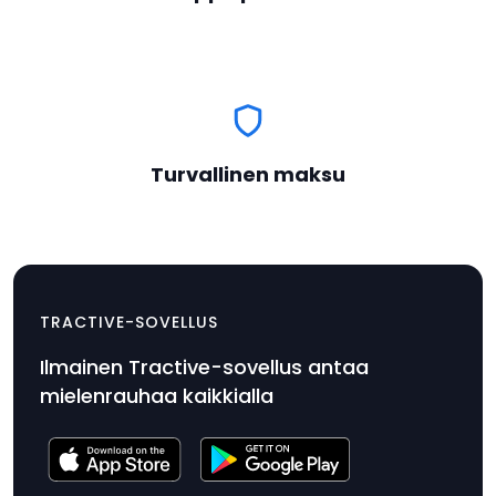
Turvallinen maksu
Muuntaja ja latausjohto
$12.99
TRACTIVE-SOVELLUS
Tuotteen
Ilmainen Tractive-sovellus antaa
hinta
mielenrauhaa kaikkialla
$12.99