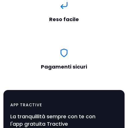
Reso facile
Pagamenti sicuri
Alimentatore e cavo di
$12.99
ricarica
APP TRACTIVE
Prezzo
La tranquillità sempre con te con
dell'articolo
l'app gratuita Tractive
$12.99