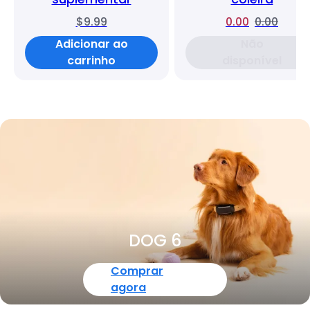
$9.99
0.00
0.00
Adicionar ao
Não
carrinho
disponível
DOG 6
Comprar
agora