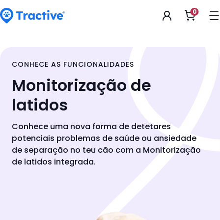
Accessibility
0
Abrir
Statement
o
carrin
tractive
de
compr
CONHECE AS FUNCIONALIDADES
Monitorização de
latidos
Conhece uma nova forma de detetares
potenciais problemas de saúde ou ansiedade
de separação no teu cão com a Monitorização
de latidos integrada.