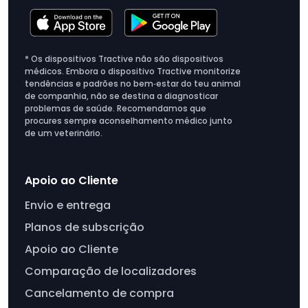
Cria um lar confortável: faz com que o ambiente
do teu cão seja seguro e livre de perturbações.
Fecha as cortinas, põe a cama dele confortável
* Os dispositivos Tractive não são dispositivos
ou deixa os brinquedos e guloseimas preferidos
médicos. Embora o dispositivo Tractive monitorize
dele à vista.
tendências e padrões no bem‑estar do teu animal
de companhia, não se destina a diagnosticar
problemas de saúde. Recomendamos que
procures sempre aconselhamento médico junto
de um veterinário.
Apoio ao Cliente
Envio e entrega
Planos de subscrição
Apoio ao Cliente
Comparação de localizadores
Cancelamento de compra