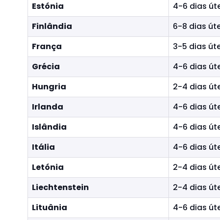
Estónia
4-6 dias út
Finlândia
6-8 dias úte
França
3-5 dias úte
Grécia
4-6 dias út
Hungria
2-4 dias út
Irlanda
4-6 dias út
Islândia
4-6 dias út
Itália
4-6 dias út
Letónia
2-4 dias út
Liechtenstein
2-4 dias út
Lituânia
4-6 dias út