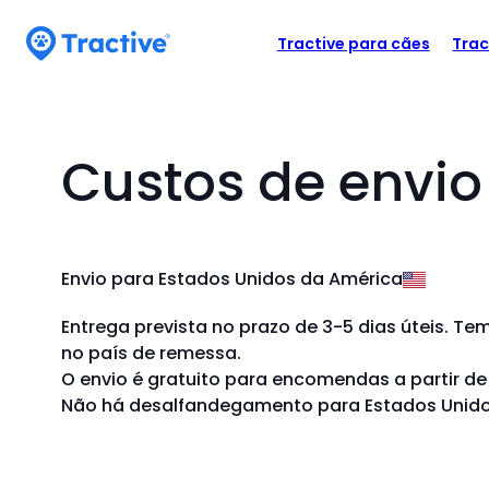
Accessibility
M
P
Statement
o
Tractive para cães
Trac
e
d
tractive
n
e
u
s
u
d
Custos de envio
s
e
a
n
r
a
a
Envio para Estados Unidos da América
s
v
s
Entrega prevista no prazo de 3-5 dias úteis. Te
e
e
no país de remessa.
t
g
O envio é gratuito para encomendas a partir de 
a
a
Não há desalfandegamento para Estados Unido
s
ç
d
i
ã