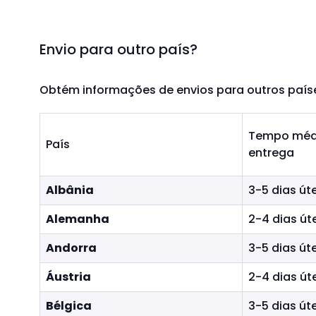
r
o
e
c
Envio para outro país?
i
o
n
Obtém informações de envios para outros paíse
a
i
s
Tempo méd
País
p
entrega
a
Custos de envio e tempos de entrega
r
Albânia
3-5 dias úte
a
Alemanha
2-4 dias út
n
a
Andorra
3-5 dias úte
v
e
Áustria
2-4 dias út
g
a
Bélgica
3-5 dias úte