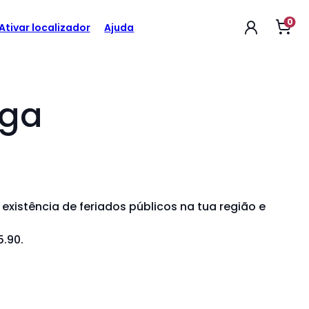
0
Abri
Ativar localizador
Ajuda
o
car
de
com
ega
existência de feriados públicos na tua região e
5.90.