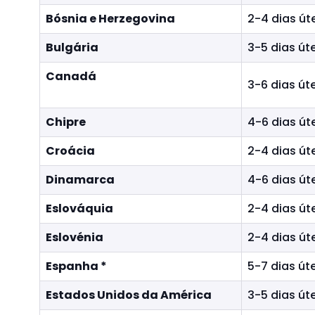
r
Bósnia e Herzegovina
2-4 dias út
p
e
Bulgária
3-5 dias úte
l
a
Canadá
3-6 dias úte
s
o
Chipre
4-6 dias út
p
ç
Croácia
2-4 dias út
õ
e
Dinamarca
4-6 dias út
s
d
Eslováquia
2-4 dias út
o
Eslovénia
2-4 dias út
m
e
Espanha *
5-7 dias úte
n
u
Estados Unidos da América
3-5 dias úte
.