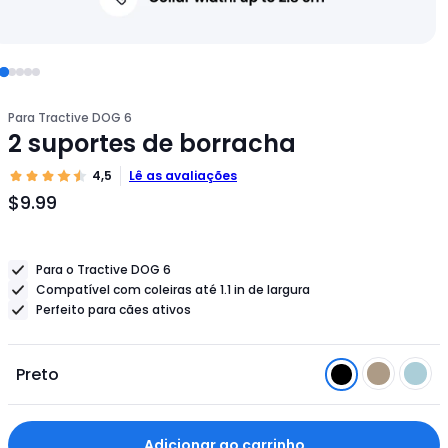
Para Tractive DOG 6
2 suportes de borracha
4,5
Lê as avaliações
$9.99
Preço
do
produto
Para o Tractive DOG 6
$9.99
Compatível com coleiras até 1.1 in de largura
Perfeito para cães ativos
Preto
Adicionar ao carrinho