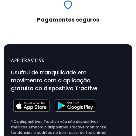
Pagamentos seguros
2 suportes de borracha
$9.99
APP TRACTIVE
Preço
Usufrui de tranquilidade em
do
movimento com a aplicação
produto
gratuita do dispositivo Tractive.
$9.99
* Os dispositivos Tractive não são dispositivos
médicos. Embora o dispositivo Tractive monitorize
tendências e padrões no bem‑estar do teu animal