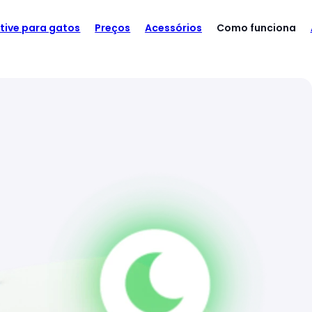
TE)
Fluorescente
tive para gatos
Preços
Acessórios
Como funciona