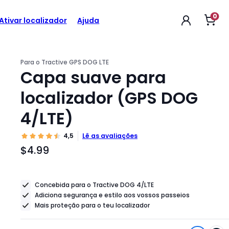
0
Abri
$4.99
Ativar localizador
Ajuda
Preço
o
car
do
de
com
produto
$4.99
Para o Tractive GPS DOG LTE
Capa suave para
localizador (GPS DOG
4/LTE)
4,5
Lê as avaliações
$4.99
Preço
do
produto
Concebida para o Tractive DOG 4/LTE
$4.99
Adiciona segurança e estilo aos
vossos passeios
Mais proteção para o teu localizador