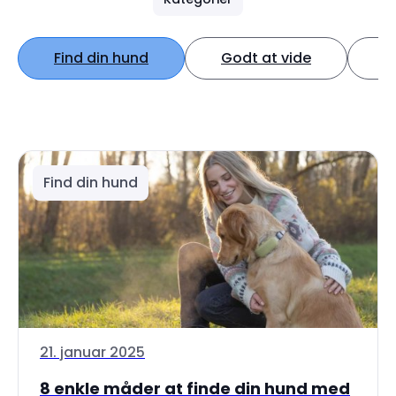
Find din hund
Godt at vide
K
Find din hund
21. januar 2025
8 enkle måder at finde din hund med