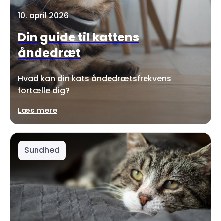
10. april 2026
Din guide til kattens
åndedræt
Hvad kan din kats åndedrætsfrekvens
fortælle dig?
Læs mere
Sundhed