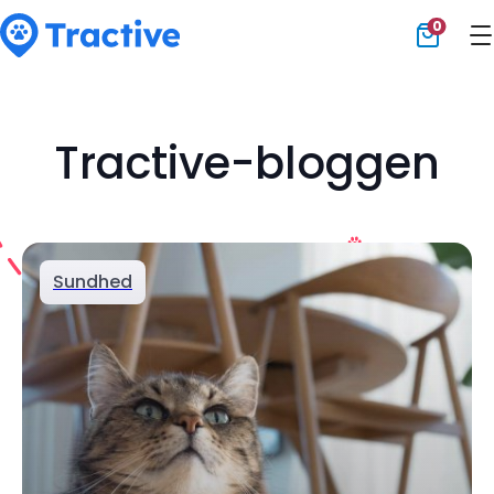
0
Tractive
Tractive-bloggen
Sundhed