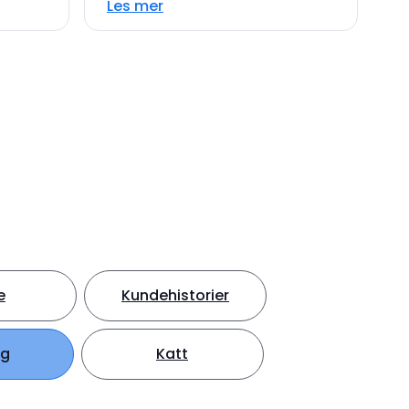
Les mer
e
Kundehistorier
ng
Katt