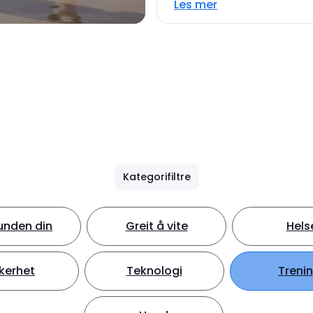
Les mer
Kategorifiltre
unden din
Greit å vite
Hels
kerhet
Teknologi
Treni