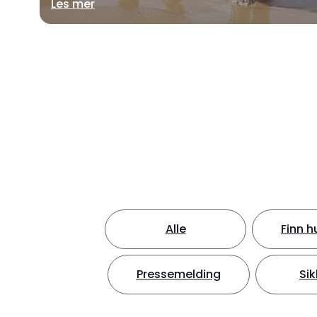
Les mer
Alle
Finn h
Pressemelding
Sik