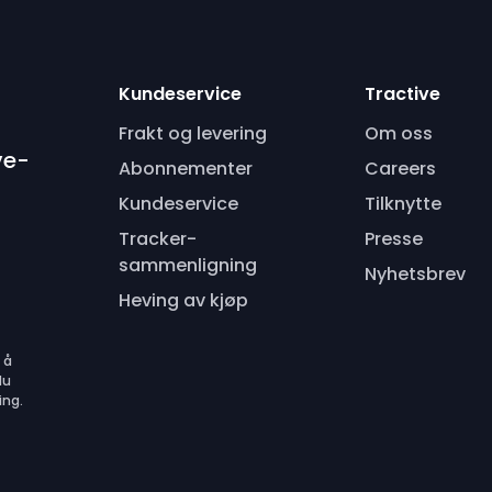
Kundeservice
Tractive
Frakt og levering
Om oss
ve-
Abonnementer
Careers
Kundeservice
Tilknytte
Tracker-
Presse
sammenligning
Nyhetsbrev
Heving av kjøp
 å
du
ing.