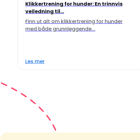
Klikkertrening for hunder: En trinnvis
veiledning til...
Finn ut alt om klikkertrening for hunder
med både grunnleggende...
Les mer