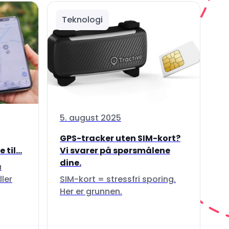
Teknologi
5. august 2025
GPS-tracker uten SIM-kort?
til...
Vi svarer på spørsmålene
dine.
å
ller
SIM-kort = stressfri sporing.
Her er grunnen.