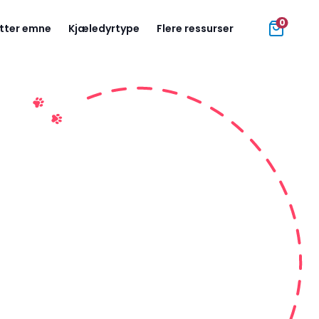
0
tter emne
Kjæledyrtype
Flere ressurser