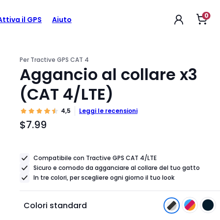
0
Apr
$7.99
Attiva il GPS
Aiuto
Prezzo
il
carr
dell'articolo
$7.99
Per Tractive GPS CAT 4
Aggancio al collare x3
(CAT 4/LTE)
4,5
Leggi le recensioni
$7.99
Prezzo
dell'articolo
$7.99
Compatibile con Tractive GPS CAT 4/LTE
Sicuro e comodo da agganciare al collare del tuo gatto
In tre colori, per scegliere ogni giorno il tuo look
Colori standard