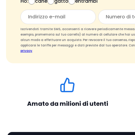
Ho:
cane
gatto
entrambi
Iscrivendoti tramite SMS, acconsenti a ricevere periodicamente messa
esempio, promemoria sul tuo carrello) al numero di cellulare che hai usa
alcun modo a effettuare un acquisto. Per revocare il tuo consenso, ri
applicarsi le tariffe per messaggi e dati previste dal tuo operatore. Con
privacy
.
Amato da milioni di utenti