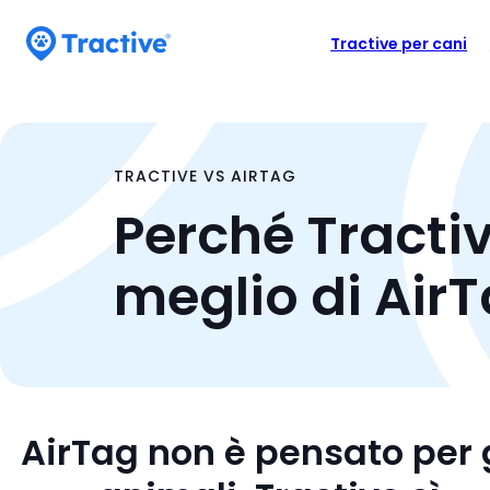
Accessibility
M
P
Statement
u
Tractive per cani
e
o
tractive
n
i
ù
u
s
d
a
TRACTIVE VS AIRTAG
e
r
Perché Tractiv
l
e
i
l
meglio di Air
t
a
a
b
s
t
a
i
r
d
r
e
AirTag non è pensato per g
l
a