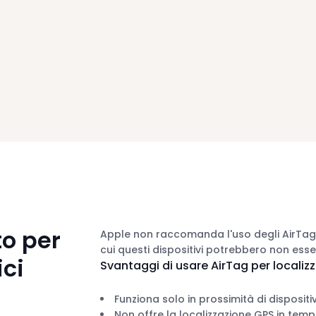
to per
Apple non raccomanda l'uso degli AirTag p
cui questi dispositivi potrebbero non esser
ici
Svantaggi di usare AirTag per localiz
Funziona solo in prossimità di dispositi
Non offre la localizzazione GPS in temp