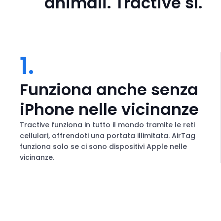
animali. Tractive sì.
l
d
e
i
f
r
n
e
a
1.
c
v
c
e
Funziona anche senza
i
p
g
iPhone nelle vicinanze
e
a
r
Tractive funziona in tutto il mondo tramite le reti
s
z
cellulari, offrendoti una portata illimitata. AirTag
p
funziona solo se ci sono dispositivi Apple nelle
i
o
vicinanze.
o
s
t
n
a
e
r
t