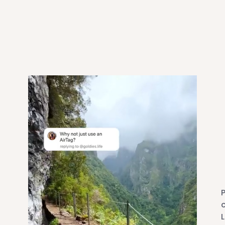
P
c
L