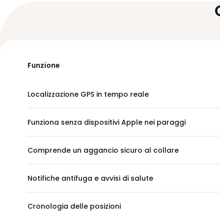
i
t
r
a
l
e
Funzione
v
o
Localizzazione GPS in tempo reale
c
i
d
Funziona senza dispositivi Apple nei paraggi
e
l
Comprende un aggancio sicuro al collare
m
e
Notifiche antifuga e avvisi di salute
n
ù
.
Cronologia delle posizioni