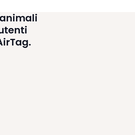
i animali
utenti
AirTag.