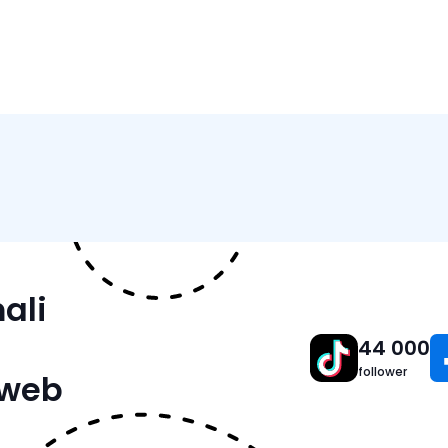
Caratteristiche
Specific
ali
44 000
follower
 web