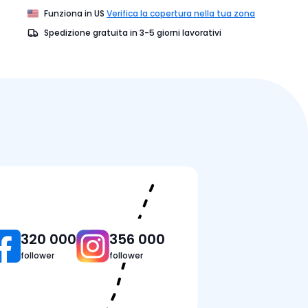
Funziona in
US
Verifica la copertura nella tua zona
Spedizione gratuita in
3-5
giorni lavorativi
he tecniche
Prezzi
Recensioni
FAQ
320 000
356 000
follower
follower