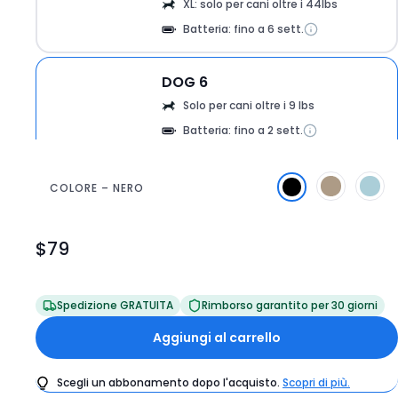
XL: solo per cani oltre i 44lbs
Batteria: fino a 6 sett.
DOG 6
Solo per cani oltre i 9 lbs
Batteria: fino a 2 sett.
COLORE – NERO
Vist
$79
Prezzo
dell'articolo
$79
Spedizione GRATUITA
Rimborso garantito per 30 giorni
Aggiungi al carrello
Scegli un abbonamento dopo l'acquisto.
Scopri di più.