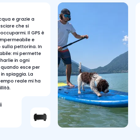
cqua e grazie a
sciare che si
occuparmi. Il GPS è
mpermeabile e
sulla pettorina. In
dabile: mi permette
harlie in ogni
 quando esce per
in spiaggia. La
 tempo reale mi ha
lità.
i