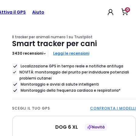
0
Apr
$79
Attiva il GPS
Aiuto
Prezzo
il
carr
dell'articolo
$79
Il tracker per animali numero 1 su Trustpilot
Smart tracker per cani
3430
recensioni
Leggi le recensioni
Localizzazione GPS in tempo reale e notifiche antifuga
NOVITÀ: monitoraggio del prurito per individuare potenziali
problemi cutanei
Monitoraggio e avvisi di salute intelligenti
Monitoraggio della frequenza cardiaca e respiratoria*
SCEGLI IL TUO GPS
CONFRONTA I MODELLI
DOG 6 XL
Novità