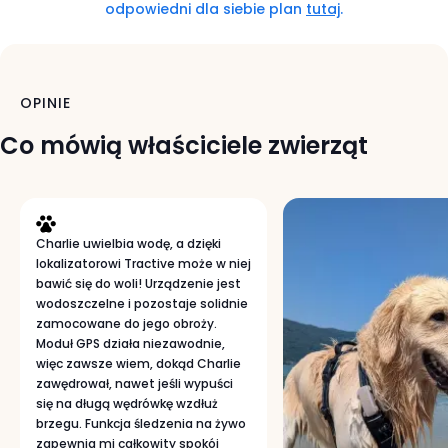
tracker
odpowiedni dla siebie plan
tutaj
.
for
dogs
OPINIE
Co mówią właściciele zwierząt
Charlie uwielbia wodę, a dzięki
lokalizatorowi Tractive może w niej
bawić się do woli! Urządzenie jest
wodoszczelne i pozostaje solidnie
zamocowane do jego obroży.
Moduł GPS działa niezawodnie,
więc zawsze wiem, dokąd Charlie
zawędrował, nawet jeśli wypuści
się na długą wędrówkę wzdłuż
brzegu. Funkcja śledzenia na żywo
zapewnia mi całkowity spokój