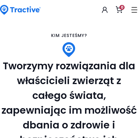
Accessibility
0
Otwarc
Statement
koszyk
tractive
KIM JESTEŚMY?
Tworzymy rozwiązania dla
właścicieli zwierząt z
całego świata,
zapewniając im możliwość
dbania o zdrowie i