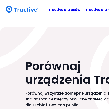
Accessibility
M
K
Statement
l
Tractive dla psów
Tractive dla
e
a
tractive
n
w
u
i
s
p
z
a
e
s
s
t
k
Porównaj
r
a
z
n
a
urządzenia
Tr
ł
a
e
w
k
Porównaj wszystkie dostępne urządzenia T
i
u
znajdź różnice między nimi, aby znaleźć 
m
g
dla Ciebie i Twojego pupila.