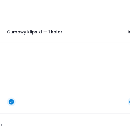
Gumowy klips x1 — 1 kolor
I
W*