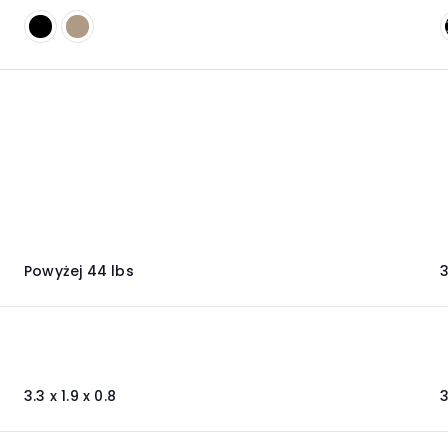
Powyżej 44 lbs
3
3.3 x 1.9 x 0.8
3