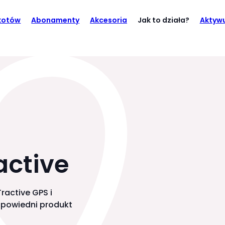
 kotów
Abonamenty
Akcesoria
Jak to działa?
Aktywu
active
ractive GPS i
odpowiedni produkt