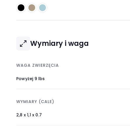
m
e
n
u
.
Wymiary i waga
WAGA ZWIERZĘCIA
Powyżej 9 lbs
WYMIARY (CALE)
2,8 x 1,1 x 0.7