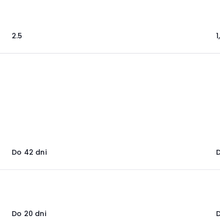
2.5
1
Do 42 dni
D
Do 20 dni
D