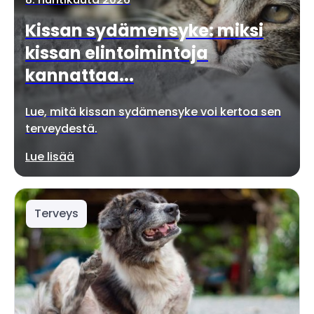
Kissan sydämensyke: miksi
kissan elintoimintoja
kannattaa...
Lue, mitä kissan sydämensyke voi kertoa sen
terveydestä.
Lue lisää
Terveys