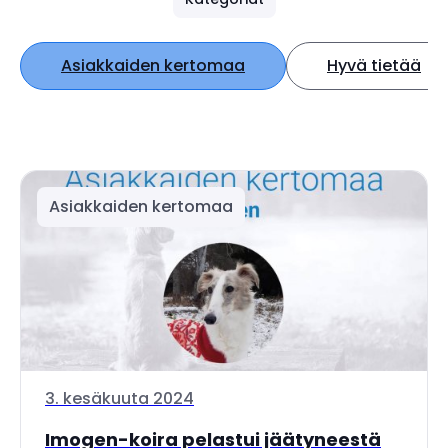
Asiakkaiden kertomaa
Hyvä tietää
Asiakkaiden kertomaa
3. kesäkuuta 2024
Imogen-koira pelastui jäätyneestä