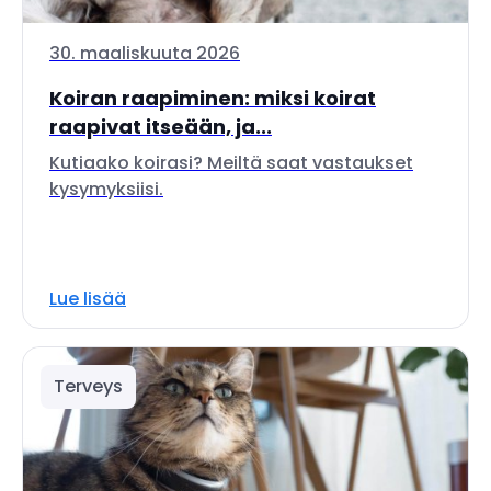
30. maaliskuuta 2026
Koiran raapiminen: miksi koirat
raapivat itseään, ja...
Kutiaako koirasi? Meiltä saat vastaukset
kysymyksiisi.
Lue lisää
Terveys