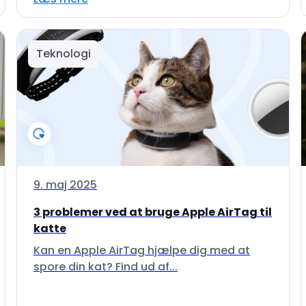
Teknologi
9. maj 2025
3 problemer ved at bruge Apple AirTag til
katte
Kan en Apple AirTag hjælpe dig med at
spore din kat? Find ud af...