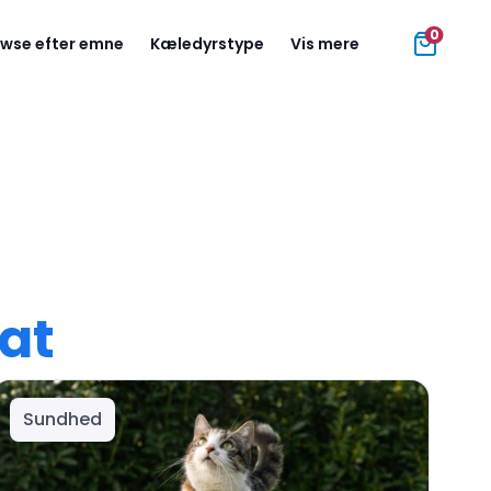
0
wse efter emne
Kæledyrstype
Vis mere
at
Sundhed