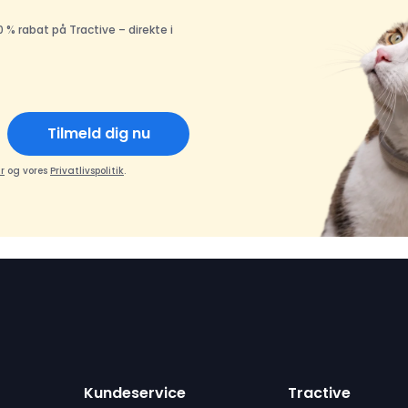
 % rabat på Tractive – direkte i
Tilmeld dig nu
r
og vores
Privatlivspolitik
.
Kundeservice
Tractive