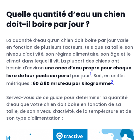
Quelle quantité d’eau un chien
doit-il boire par jour ?
La quantité d’eau qu’un chien doit boire par jour varie
en fonction de plusieurs facteurs, tels que sa taille, son
niveau d’activité, son régime alimentaire, son âge et le
1) La chaleur
climat dans lequel il vit. La plupart des chiens ont
2) Une activité physique accrue
besoin d’environ
une once d’eau propre pour chaque
3) L’exercice mental
1
livre de leur poids corporel
par jour
. Soit, en unités
4) Les changements de régime
2
métriques :
60 à 80 ml d’eau par kilogramme
.
alimentaire
Les médicaments
Servez-vous de ce guide pour déterminer la quantité
d’eau que votre chien doit boire en fonction de sa
taille, de son niveau d’activité, de la température et de
son type d’alimentation :
1) Le diabète sucré
2) Les problèmes gastro-intestinaux