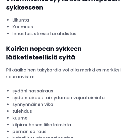
sykkeeseen
Liikunta
Kuumuus
Innostus, stressi tai ahdistus
Koirien nopean sykkeen
lääketieteellisiä syitä
Pitkäaikainen takykardia voi olla merkki esimerkiksi
seuraavista:
sydänlihassairaus
sydänsairaus tai sydämen vajaatoiminta
synnynnäinen vika
tulehdus
kuume
kilpirauhasen liikatoiminta
pernan sairaus