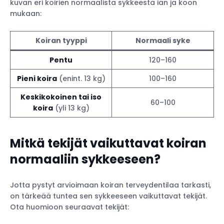
kuvan eri koirien normaalista sykkeestä iän ja koon
mukaan:
Koiran tyyppi
Normaali syke
Pentu
120–160
Pieni koira
(enint. 13 kg)
100–160
Keskikokoinen tai iso
60–100
koira
(yli 13 kg)
Mitkä tekijät vaikuttavat koiran
normaaliin sykkeeseen?
Jotta pystyt arvioimaan koiran terveydentilaa tarkasti,
on tärkeää tuntea sen sykkeeseen vaikuttavat tekijät.
Ota huomioon seuraavat tekijät: