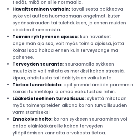
tiedät, mikä on sille normaalia.
Havaitseminen varhain:
tavallisesta poikkeava
syke voi auttaa huomaamaan ongelmat, kuten
sydänsairauden tai tulehduksen, jo ennen muiden
oireiden ilmenemistä.
Toimiin ryhtyminen ajoissa:
kun havaitset
ongelman ajoissa, voit myös toimia ajoissa, jotta
koirasi saa hoitoa ennen kuin terveysongelma
pahenee.
Terveyden seuranta:
seuraamalla sykkeen
muutoksia voit mitata esimerkiksi koiran stressiä,
kipua, ahdistusta tai lääkityksen vaikutusta.
Tietoa tunnetiloista:
opit ymmärtämään paremmin
koirasi tunnetiloja ja omaa vaikutustasi niihin.
Lääketieteellinen turvallisuus:
sykettä mitataan
myös toimenpiteiden aikana koiran turvallisuuden
varmistamiseksi.
Ennakoiva hoito:
koiran sykkeen seuraaminen voi
antaa eläinlääkäreille koiran terveyden
ylläpitämisen kannalta arvokasta tietoa.