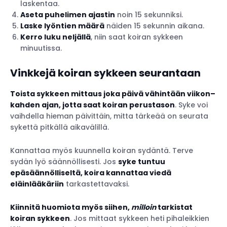
laskentaa.
Aseta puhelimen ajastin
noin 15 sekunniksi.
Laske lyöntien määrä
näiden 15 sekunnin aikana.
Kerro luku neljällä
, niin saat koiran sykkeen
minuutissa.
Vinkkejä koiran sykkeen seurantaan
Toista sykkeen mittaus joka päivä vähintään viikon–
kahden ajan, jotta saat koiran perustason
. Syke voi
vaihdella hieman päivittäin, mitta tärkeää on seurata
sykettä pitkällä aikavälillä.
Kannattaa myös kuunnella koiran sydäntä. Terve
sydän lyö säännöllisesti. Jos
syke tuntuu
epäsäännölliseltä, koira kannattaa viedä
eläinlääkäriin
tarkastettavaksi.
Kiinnitä huomiota myös siihen,
milloin
tarkistat
koiran sykkeen
. Jos mittaat sykkeen heti pihaleikkien