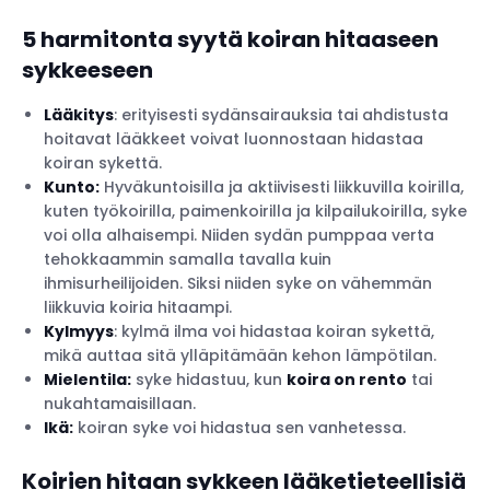
5 harmitonta syytä koiran hitaaseen
sykkeeseen
Lääkitys
: erityisesti sydänsairauksia tai ahdistusta
hoitavat lääkkeet voivat luonnostaan hidastaa
koiran sykettä.
Kunto:
Hyväkuntoisilla ja aktiivisesti liikkuvilla koirilla,
kuten työkoirilla, paimenkoirilla ja kilpailukoirilla, syke
voi olla alhaisempi. Niiden sydän pumppaa verta
tehokkaammin samalla tavalla kuin
ihmisurheilijoiden. Siksi niiden syke on vähemmän
liikkuvia koiria hitaampi.
Kylmyys
: kylmä ilma voi hidastaa koiran sykettä,
mikä auttaa sitä ylläpitämään kehon lämpötilan.
Mielentila:
syke hidastuu, kun
koira on rento
tai
nukahtamaisillaan.
Ikä:
koiran syke voi hidastua sen vanhetessa.
Koirien hitaan sykkeen lääketieteellisiä