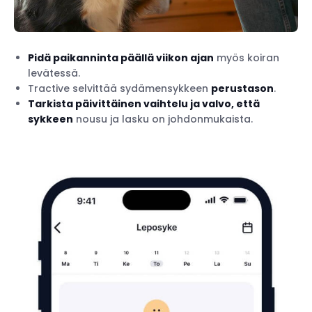
Pidä paikanninta päällä viikon ajan
myös koiran
levätessä.
Tractive selvittää sydämensykkeen
perustason
.
Tarkista päivittäinen
vaihtelu
ja valvo, että
sykkeen
nousu ja lasku on johdonmukaista.