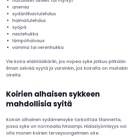
haitalliset aineet tai myrkyt
anemia
sydänlihastulehdus
haimatulehdus
syöpä
nestehukka
lämpöhalvaus
vamma tai verenhukka
Vie koira eläinlääkäriin, jos nopea syke jatkuu pitkään
ilman selvää syytä ja varsinkin, jos koiralla on muitakin
oireita.
Koirien alhaisen sykkeen
mahdollisia syitä
Koiran alhainen sydämensyke tarkoittaa tilannetta,
jossa syke on normaalia hitaampi. Hidaslyöntisyys voi
olla monen koirien terveysongelmien oire.