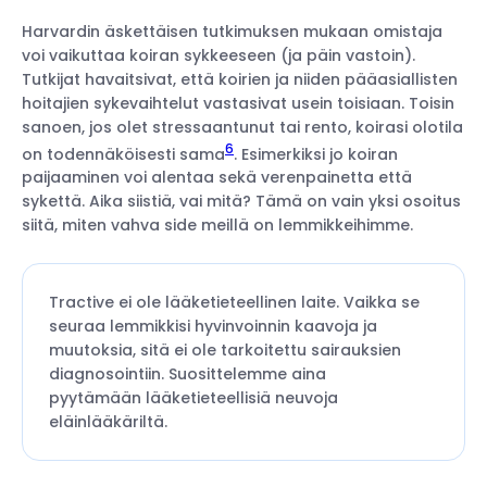
Harvardin äskettäisen tutkimuksen mukaan omistaja
voi vaikuttaa koiran sykkeeseen (ja päin vastoin).
Tutkijat havaitsivat, että koirien ja niiden pääasiallisten
hoitajien sykevaihtelut vastasivat usein toisiaan. Toisin
sanoen, jos olet stressaantunut tai rento, koirasi olotila
6
on todennäköisesti sama
. Esimerkiksi jo koiran
paijaaminen voi alentaa sekä verenpainetta että
sykettä. Aika siistiä, vai mitä? Tämä on vain yksi osoitus
siitä, miten vahva side meillä on lemmikkeihimme.
Tractive ei ole lääketieteellinen laite. Vaikka se
seuraa lemmikkisi hyvinvoinnin kaavoja ja
muutoksia, sitä ei ole tarkoitettu sairauksien
diagnosointiin. Suosittelemme aina
pyytämään lääketieteellisiä neuvoja
eläinlääkäriltä.