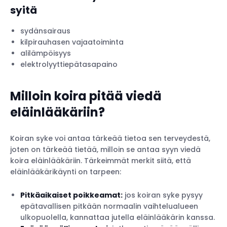
syitä
sydänsairaus
kilpirauhasen vajaatoiminta
alilämpöisyys
elektrolyyttiepätasapaino
Milloin koira pitää viedä
eläinlääkäriin?
Koiran syke voi antaa tärkeää tietoa sen terveydestä,
joten on tärkeää tietää, milloin se antaa syyn viedä
koira eläinlääkäriin. Tärkeimmät merkit siitä, että
eläinlääkärikäynti on tarpeen:
Pitkäaikaiset poikkeamat:
jos koiran syke pysyy
epätavallisen pitkään normaalin vaihtelualueen
ulkopuolella, kannattaa jutella eläinlääkärin kanssa.