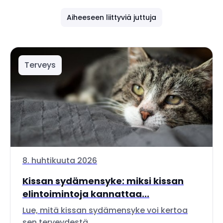
Aiheeseen liittyviä juttuja
Terveys
8. huhtikuuta 2026
Kissan sydämensyke: miksi kissan
elintoimintoja kannattaa...
Lue, mitä kissan sydämensyke voi kertoa
sen terveydestä.