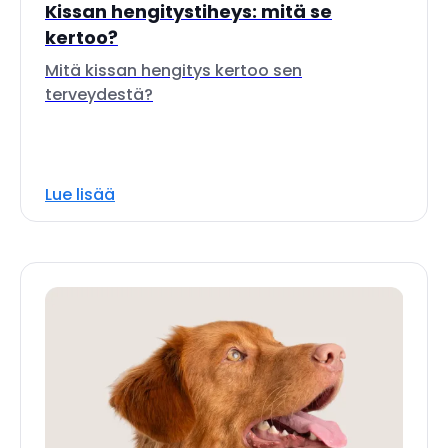
Kissan hengitystiheys: mitä se
kertoo?
Mitä kissan hengitys kertoo sen
terveydestä?
Lue lisää