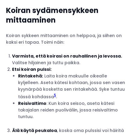
Koiran sydämensykkeen
mittaaminen
Koiran sykkeen mittaaminen on helppoa, ja siihen on
kaksi eri tapaa. Toimi näin:
Varmista, että koirasi on rauhallinen ja levossa.
Valitse hiljainen ja tuttu paikka.
Etsi koiran pulssi:
Rintakehä:
Laita koira makuulle oikealle
kyljelleen. Aseta kätesi kohtaan, jossa sen vasen
kyynärpää kosketta sen rintakehää. Syke tuntuu
5
tässä kohdassa
.
Reisivaltimo
: Kun koira seisoo, aseta kätesi
takajalan reiden puoliväliin, jossa reisivaltimo
tuntuu.
Älä käytä peukaloa
, koska oma pulssisi voi häiritä