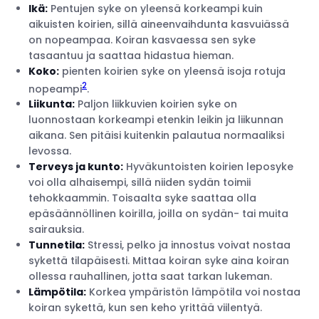
Ikä:
Pentujen syke on yleensä korkeampi kuin
aikuisten koirien, sillä aineenvaihdunta kasvuiässä
on nopeampaa. Koiran kasvaessa sen syke
tasaantuu ja saattaa hidastua hieman.
Koko:
pienten koirien syke on yleensä isoja rotuja
2
nopeampi
.
Liikunta:
Paljon liikkuvien koirien syke on
luonnostaan korkeampi etenkin leikin ja liikunnan
aikana. Sen pitäisi kuitenkin palautua normaaliksi
levossa.
Terveys ja kunto:
Hyväkuntoisten koirien leposyke
voi olla alhaisempi, sillä niiden sydän toimii
tehokkaammin. Toisaalta syke saattaa olla
epäsäännöllinen koirilla, joilla on sydän- tai muita
sairauksia.
Tunnetila:
Stressi, pelko ja innostus voivat nostaa
sykettä tilapäisesti. Mittaa koiran syke aina koiran
ollessa rauhallinen, jotta saat tarkan lukeman.
Lämpötila:
Korkea ympäristön lämpötila voi nostaa
koiran sykettä, kun sen keho yrittää viilentyä.