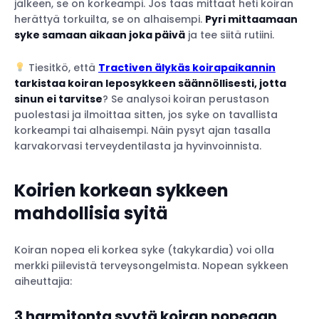
jälkeen, se on korkeampi. Jos taas mittaat heti koiran
herättyä torkuilta, se on alhaisempi.
Pyri mittaamaan
syke samaan aikaan joka päivä
ja tee siitä rutiini.
Tiesitkö, että
Tractiven älykäs koirapaikannin
tarkistaa koiran leposykkeen säännöllisesti, jotta
sinun ei tarvitse
? Se analysoi koiran perustason
puolestasi ja ilmoittaa sitten, jos syke on tavallista
korkeampi tai alhaisempi. Näin pysyt ajan tasalla
karvakorvasi terveydentilasta ja hyvinvoinnista.
Koirien korkean sykkeen
mahdollisia syitä
Koiran nopea eli korkea syke (takykardia) voi olla
merkki piilevistä terveysongelmista. Nopean sykkeen
aiheuttajia:
3 harmitonta syytä koiran nopeaan