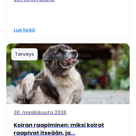
Lue lisää
Terveys
30. maaliskuuta 2026
Koiran raapiminen: miksi koirat
raapivat itseään, ja...