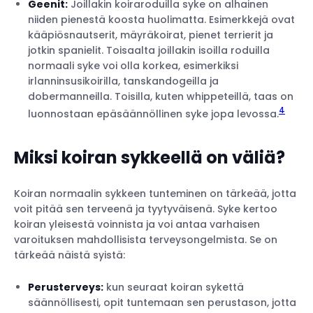
Geenit:
Joillakin koiraroduilla syke on alhainen
niiden pienestä koosta huolimatta. Esimerkkejä ovat
kääpiösnautserit, mäyräkoirat, pienet terrierit ja
jotkin spanielit. Toisaalta joillakin isoilla roduilla
normaali syke voi olla korkea, esimerkiksi
irlanninsusikoirilla, tanskandogeilla ja
dobermanneilla. Toisilla, kuten whippeteillä, taas on
4
luonnostaan epäsäännöllinen syke jopa levossa.
Miksi koiran sykkeellä on väliä?
Koiran normaalin sykkeen tunteminen on tärkeää, jotta
voit pitää sen terveenä ja tyytyväisenä. Syke kertoo
koiran yleisestä voinnista ja voi antaa varhaisen
varoituksen mahdollisista terveysongelmista. Se on
tärkeää näistä syistä:
Perusterveys:
kun seuraat koiran sykettä
säännöllisesti, opit tuntemaan sen perustason, jotta