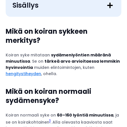
Sisällys
Mikä on koiran sykkeen
merkitys?
Koiran syke mitataan
sydämenlyöntien määränä
minuutissa
. Se on
tärkeä arvo arvioitaessa lemmikin
hyvinvointia
muiden elintoimintojen, kuten
hengitystiheyden
, ohella.
Mikä on koiran normaali
sydämensyke?
Koiran normaali syke on
60–160 lyöntiä minuutissa
, ja
1
se on koirakohtainen
. Alla olevasta kaaviosta saat