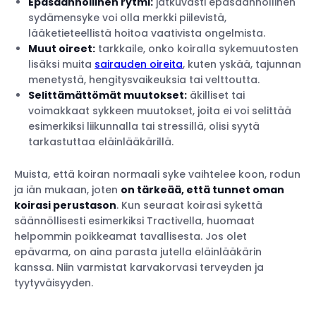
Epäsäännöllinen rytmi:
jatkuvasti epäsäännöllinen
sydämensyke voi olla merkki piilevistä,
lääketieteellistä hoitoa vaativista ongelmista.
Muut oireet:
tarkkaile, onko koiralla sykemuutosten
lisäksi muita
sairauden oireita
, kuten yskää, tajunnan
menetystä, hengitysvaikeuksia tai velttoutta.
Selittämättömät muutokset:
äkilliset tai
voimakkaat sykkeen muutokset, joita ei voi selittää
esimerkiksi liikunnalla tai stressillä, olisi syytä
tarkastuttaa eläinlääkärillä.
Muista, että koiran normaali syke vaihtelee koon, rodun
ja iän mukaan, joten
on tärkeää, että tunnet oman
koirasi perustason
. Kun seuraat koirasi sykettä
säännöllisesti esimerkiksi Tractivella, huomaat
helpommin poikkeamat tavallisesta. Jos olet
epävarma, on aina parasta jutella eläinlääkärin
kanssa. Niin varmistat karvakorvasi terveyden ja
tyytyväisyyden.