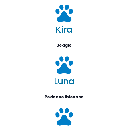
Kira
Beagle
Luna
Podenco ibicenco