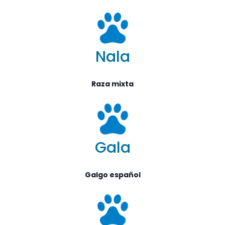
Nala
Raza mixta
Gala
Galgo español