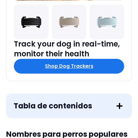
Track your dog in real-time,
monitor their health
Shop Dog Trackers
Tabla de contenidos
Nombres de perros n.º 1 en España
Nombres para perros populares
Top 10 nombres de perro