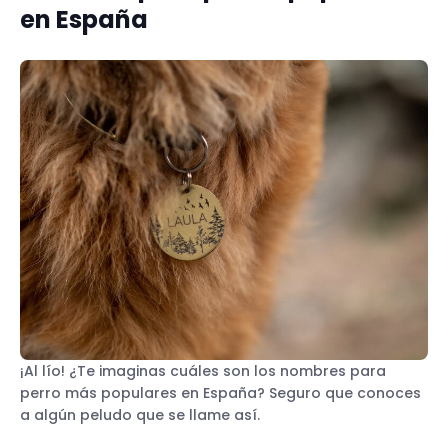
en España
Top 10 nombres de perra
Top 100 nombres de perro en España
Nombres más populares por raza
N.º 1 para perros a escala mundial
Top 10 nombres de perros
Top 10 nombres de perras
Los 100 nombres de perros más
populares del mundo
¡Al lío! ¿Te imaginas cuáles son los nombres para
perro más populares en España? Seguro que conoces
a algún peludo que se llame así.