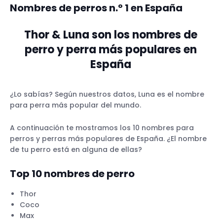
Nombres de perros n.º 1 en España
100 nombres de perros populares en
Australia
Thor & Luna son los nombres de
100 nombres de perros populares en
Austria
perro y perra más populares en
100 nombres de perros populares en
España
Bélgica
¿Lo sabías? Según nuestros datos, Luna es el nombre
100 nombres de perros populares en
para perra más popular del mundo.
Brasil
A continuación te mostramos los 10 nombres para
100 nombres de perros populares en
perros y perras más populares de España. ¿El nombre
Canadá
de tu perro está en alguna de ellas?
100 nombres de perros populares en
República Checa
Top 10
nombres de perro
100 nombres de perros populares en
Dinamarca
Thor
100 nombres de perros populares en
Coco
Finlandia
Max