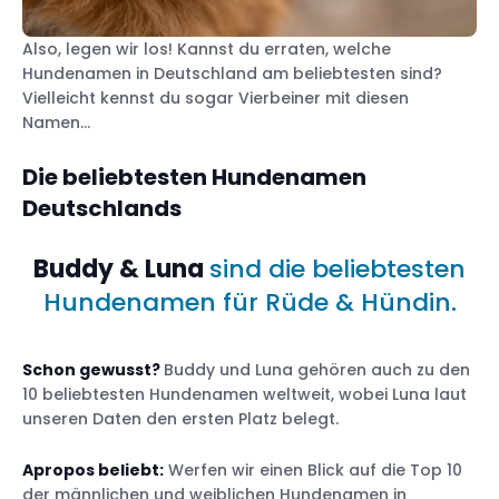
Also, legen wir los! Kannst du erraten, welche
Hundenamen in Deutschland am beliebtesten sind?
Vielleicht kennst du sogar Vierbeiner mit diesen
100 beliebte Hundenamen in Australien
Namen…
100 beliebte Hundenamen in Österreich
100 beliebte Hundenamen in Belgien
Die beliebtesten Hundenamen
100 beliebte Hundenamen in Brasilien
Deutschlands
100 beliebte Hundenamen in Kanada
100 beliebte Hundenamen in Tschechien
Buddy & Luna
sind die beliebtesten
100 beliebte Hundenamen in Dänemark
Hundenamen für Rüde & Hündin.
100 beliebte Hundenamen in Finnland
100 beliebte Hundenamen in Frankreich
Schon gewusst?
Buddy und Luna gehören auch zu den
100 beliebte Hundenamen in Italien
10 beliebtesten Hundenamen weltweit, wobei Luna laut
100 beliebte Hundenamen in Mexiko
unseren Daten den ersten Platz belegt.
100 beliebte Hundenamen in den
Niederlanden
Apropos beliebt:
Werfen wir einen Blick auf die Top 10
100 beliebte Hundenamen in Polen
der männlichen und weiblichen Hundenamen in