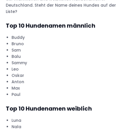
100 beliebte Hundenamen in Spanien
Deutschland. Steht der Name deines Hundes auf der
100 beliebte Hundenamen in Schweden
Liste?
100 beliebte Hundenamen in der Schweiz
Top 10 Hundenamen männlich
100 beliebte Hundenamen im Vereinigten
Buddy
Königreich
Bruno
100 beliebte Hundenamen in den USA
Sam
Balu
Sammy
Leo
Oskar
Anton
Max
Paul
Top 10 Hundenamen weiblich
Luna
Nala