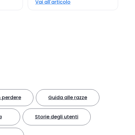
Vai all'articolo
 perdere
Guida alle razze
a
Storie degli utenti