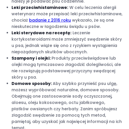
należy je podawać psu codziennie.
Leki przeciwhistaminowe:
W celu leczenia alergii
weterynarz może przepisać leki przeciwhistaminowe,
chociaż
badanie z 2016 roku
wykazało, że są one
nieskuteczne w łagodzeniu świądu u psów.
Leki sterydowe na receptę:
Leczenie
kortykosteroidami może zmniejszyć swędzenie skóry
u psa, jednak wiąże się ono z ryzykiem wystąpienia
niepożądanych skutków ubocznych.
Szampony i olejki:
Produkty przeciwświądowe lub
olejki mogą tymczasowo złagodzić dolegliwości, ale
nie rozwiązują podstawowej przyczyny swędzącej
skóry u psa.
Domowe sposoby:
Aby szybko przynieść psu ulgę,
możesz wypróbować naturalne, domowe sposoby.
Obejmują one zastosowanie sody oczyszczonej,
aloesu, oleju kokosowego, octu jabłkowego,
płatków owsianych czy herbaty. Zanim spróbujesz
złagodzić swędzenie za pomocą tych metod,
pamiętaj, aby uzyskać jak najwięcej informacji na ich
temat.