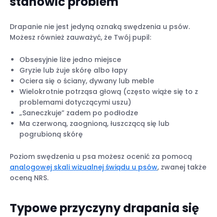
stanowić problem
Drapanie nie jest jedyną oznaką swędzenia u psów.
Możesz również zauważyć, że Twój pupil:
Obsesyjnie liże jedno miejsce
Gryzie lub żuje skórę albo łapy
Ociera się o ściany, dywany lub meble
Wielokrotnie potrząsa głową (często wiąże się to z
problemami dotyczącymi uszu)
„Saneczkuje” zadem po podłodze
Ma czerwoną, zaognioną, łuszczącą się lub
pogrubioną skórę
Poziom swędzenia u psa możesz ocenić za pomocą
analogowej skali wizualnej świądu u psów
, zwanej także
oceną NRS.
Typowe przyczyny drapania się