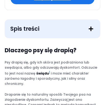
Spis treści
Dlaczego psy się drapią?
Kiedy drapanie się psa nie jest normalne
Psy drapią się, gdy ich skóra jest podrażniona lub
swędząca, albo gdy odczuwają dyskomfort. Odczucie
1
to jest nosi nazwę
świądu
i może mieć charakter
zarówno łagodny i sporadyczny, jak i silny oraz
chroniczny.
1. Alergie (najczęstsza przyczyna)
Drapanie się to naturalny sposób Twojego psa na
2. Pchły, kleszcze i roztocza
złagodzenie dyskomfortu. Zazwyczaj jest ono
3. Infekcje skóry
nieszkodliwe. Czasami jednak to metoda komunikacji