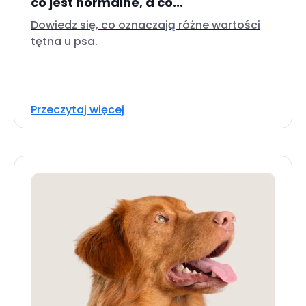
co jest normalne, a co...
Dowiedz się, co oznaczają różne wartości
tętna u psa.
Przeczytaj więcej