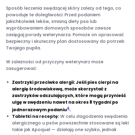
Sposób leczenia swędzącej skóry zależy od tego, co
powoduje te dolegliwości. Przed podaniem
jakichkolwiek leków, zmianą diety psa lub
wypróbowaniem domowych sposobów zawsze
zasięgaj porady weterynarza. Pomoże on opracować
bezpieczny i skuteczny plan dostosowany do potrzeb
Twojego pupila.
W zależności od przyczyny weterynarz może
zasugerować:
Zastrzyki przeciwko alergii:
Jeśli pies cierpi na
alergię środowiskową, może skorzystać z
zastrzyków odczulających, które mogą przynieść
ulgę w swędzeniu nawet na okres 8 tygodni po
4
jednorazowym podaniu
.
Tabletki na receptę:
W celu złagodzenia swędzenia
alergicznego u psów powszechnie stosowane są leki
takie jak Apoquel — działają one szybko, jednak