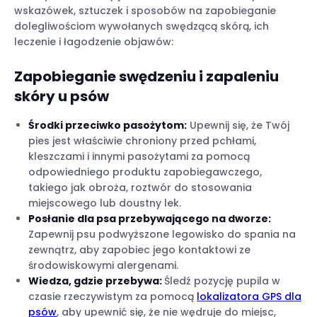
wskazówek, sztuczek i sposobów na zapobieganie
dolegliwościom wywołanych swędzącą skórą, ich
leczenie i łagodzenie objawów:
Zapobieganie swędzeniu i zapaleniu
skóry u psów
Środki przeciwko pasożytom:
Upewnij się, że Twój
pies jest właściwie chroniony przed pchłami,
kleszczami i innymi pasożytami za pomocą
odpowiedniego produktu zapobiegawczego,
takiego jak obroża, roztwór do stosowania
miejscowego lub doustny lek.
Posłanie dla psa przebywającego na dworze:
Zapewnij psu podwyższone legowisko do spania na
zewnątrz, aby zapobiec jego kontaktowi ze
środowiskowymi alergenami.
Wiedza, gdzie przebywa:
Śledź pozycję pupila w
czasie rzeczywistym za pomocą
lokalizatora GPS dla
psów
, aby upewnić się, że nie wędruje do miejsc,