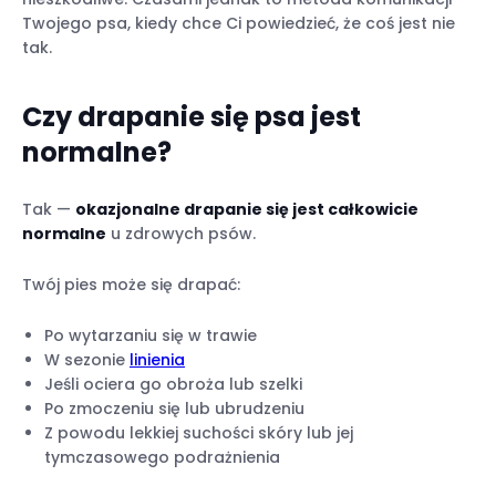
4. Sucha skóra
Twojego psa, kiedy chce Ci powiedzieć, że coś jest nie
5. Zaburzenia hormonalne lub
tak.
dolegliwości zdrowotne
Czy drapanie się psa jest
normalne?
Tak —
okazjonalne drapanie się jest całkowicie
normalne
u zdrowych psów.
Monitorowanie drapania się przy użyciu
Twój pies może się drapać:
lokalizatora Tractive
Po wytarzaniu się w trawie
W sezonie
linienia
Zapobieganie swędzeniu i zapaleniu skóry
Jeśli ociera go obroża lub szelki
u psów
Po zmoczeniu się lub ubrudzeniu
Leczenie swędzącej skóry u psów
Z powodu lekkiej suchości skóry lub jej
tymczasowego podrażnienia