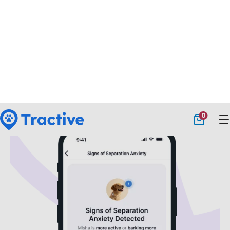
hunden plötsligt börjar skälla mer eller mindre än
vanligtvis kan det vara ett tecken på smärta eller oro.”
Veterinär Dr. Dwight Alleyne
När du aktiverar Tractives
separationsspårning
innan
du går hemifrån …