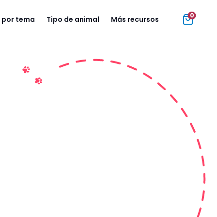
0
 por tema
Tipo de animal
Más recursos
e