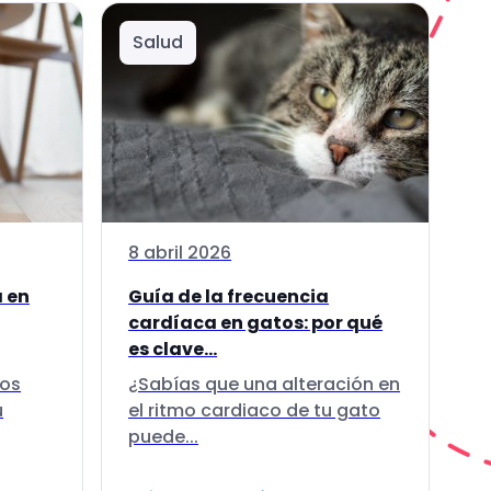
Salud
8 abril 2026
a en
Guía de la frecuencia
cardíaca en gatos: por qué
es clave...
los
¿Sabías que una alteración en
u
el ritmo cardiaco de tu gato
puede...