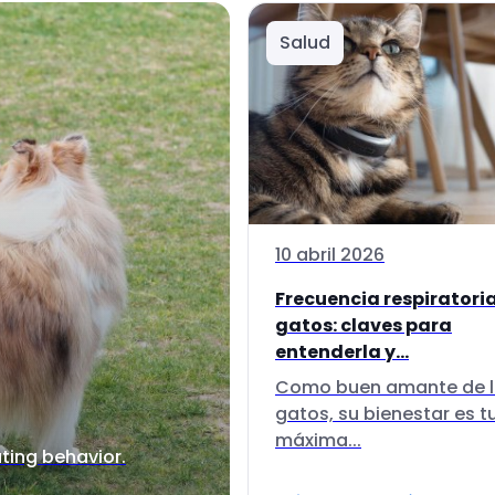
Salud
10 abril 2026
Frecuencia respiratori
gatos: claves para
entenderla y...
Como buen amante de 
gatos, su bienestar es t
máxima...
ting behavior.