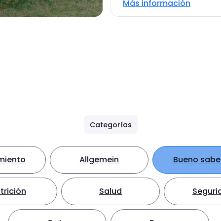
Más información
Categorías
miento
Allgemein
Bueno sabe
trición
Salud
Seguri