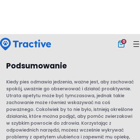
medycznym. Mimo że pozwala ono
monitorować trendy i wzorce dotyczące
dobrostanu zwierzęcia, nie jest przeznaczone
do stawiania diagnozy. Zalecamy zasięganie
porady weterynarza we wszystkich
stosownych przypadkach.
Podsumowanie
Kiedy pies odmawia jedzenia, ważne jest, aby zachować
spokój, uważnie go obserwować i działać proaktywnie.
Utrata apetytu może być tymczasowa, jednak takie
zachowanie może również wskazywać na coś
poważnego. Cokolwiek by to nie było, istnieją określone
działania, które można podjąć, aby pomóc zwierzakowi
w szybkim powrocie do zdrowia. Korzystając z
odpowiednich narzędzi, możesz wcześnie wykrywać
problemy z apetytem ulubieńca i zapewnić mu opiekę,