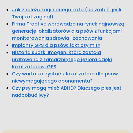
Jak znaleźć zaginionego kota (co zrobić, jeśli
Twój kot zaginął)
Firma Tractive wprowadza na rynek najnowszą
generację lokalizatorów dla psów z funkcjami
monitorowania zdrowia i zachowania
Implanty GPS dla psów: fakt czy mit?
Historia suczki Imogen, która została
uratowana z zamarzniętego jeziora dzięki
lokalizatorowi GPS
Czy warto korzystać z lokalizatora dla psów
niewymagającego abonamentu?
Czy psy mogą mieć ADHD? Dlaczego pies jest
nadpobudliwy?