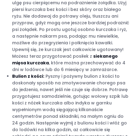
ulgę psu cierpiącemu na podrażnienie żołądka. Użyj
piersi kurczaka bez kości i bez skóry oraz białego
ryżu. Nie dodawaj do potrawy oleju, tłuszczu ani
przypraw, gdyż mogą one jeszcze bardziej podrażnić
psi żołądek. Po prostu ugotuj osobno kurczaka i ryż,
a następnie nakarm psa, podając mu niewielkie,
możliwe do przegryzienia i połknięcia kawałki.
Upewnij się, że kurczak jest całkowicie ugotowany!
Możesz teraz przygotować posiłek z
siekanego
mięsa kurczaka
, które można przechowywać do 4
dni w lodówce lub do 6 miesięcy w zamrażarce.
Bulion z kości:
Pyszny i pożywny bulion z kości to
doskonały sposób na zmotywowanie chorego psa
do jedzenia, nawet jeśli nie czuje się dobrze. Potrawę
przygotujesz samodzielnie, gotując wołowy szpik lub
kości z nóżek kurczaka albo indyka w garnku
wypełnionym wodą sięgającą kilkanaście
centymetrów ponad składniki, na małym ogniu do
24 godzin. Następnie wyjmij z bulionu kości i włóż go
do lodówki na kilka godzin, aż całkowicie się