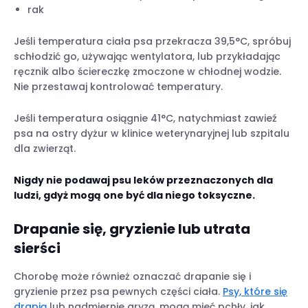
rak
Jeśli temperatura ciała psa przekracza 39,5°C, spróbuj
schłodzić go, używając wentylatora, lub przykładając
ręcznik albo ściereczkę zmoczone w chłodnej wodzie.
Nie przestawaj kontrolować temperatury.
Jeśli temperatura osiągnie 41°C, natychmiast zawieź
psa na ostry dyżur w klinice weterynaryjnej lub szpitalu
dla zwierząt.
Nigdy nie podawaj psu leków przeznaczonych dla
ludzi, gdyż mogą one być dla niego toksyczne.
Drapanie się,
gryzienie lub utrata
sierści
Chorobę może również oznaczać drapanie się i
gryzienie przez psa pewnych części ciała.
Psy, które się
drapią
lub nadmiernie gryzą, mogą mieć pchły, jak