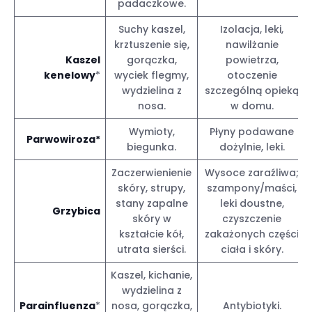
padaczkowe.
Suchy kaszel,
Izolacja, leki,
krztuszenie się,
nawilżanie
Kaszel
gorączka,
powietrza,
kenelowy
*
wyciek flegmy,
otoczenie
wydzielina z
szczególną opieką
nosa.
w domu.
Wymioty,
Płyny podawane
Parwowiroza*
biegunka.
dożylnie, leki.
Zaczerwienienie
Wysoce zaraźliwa;
skóry, strupy,
szampony/maści,
stany zapalne
leki doustne,
Grzybica
skóry w
czyszczenie
kształcie kół,
zakażonych części
utrata sierści.
ciała i skóry.
Kaszel, kichanie,
wydzielina z
Parainfluenza
*
nosa, gorączka,
Antybiotyki.