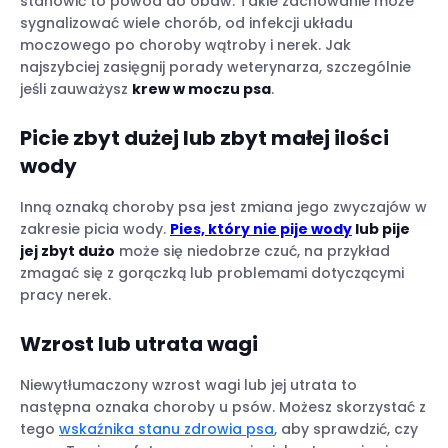
stanowić to powód do obaw. Takie zachowanie może
sygnalizować wiele chorób, od infekcji układu
moczowego po choroby wątroby i nerek. Jak
najszybciej zasięgnij porady weterynarza, szczególnie
jeśli zauważysz
krew w moczu psa
.
Picie zbyt dużej lub zbyt małej ilości
wody
Inną oznaką choroby psa jest zmiana jego zwyczajów w
zakresie picia wody.
Pies, który nie pije wody
lub pije
jej zbyt dużo
może się niedobrze czuć, na przykład
zmagać się z gorączką lub problemami dotyczącymi
pracy nerek.
Wzrost lub utrata wagi
Niewytłumaczony wzrost wagi lub jej utrata to
następna oznaka choroby u psów. Możesz skorzystać z
tego
wskaźnika stanu zdrowia psa
, aby sprawdzić, czy