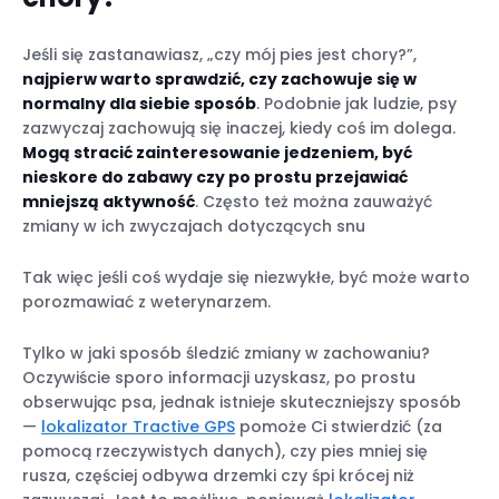
Pies nie śpi dobrze
Pies śpi cały dzień
Jeśli się zastanawiasz, „czy mój pies jest chory?”,
najpierw warto sprawdzić, czy zachowuje się w
Wymioty
normalny dla siebie sposób
. Podobnie jak ludzie, psy
Biegunka
zazwyczaj zachowują się inaczej, kiedy coś im dolega.
Utrata apetytu
Mogą stracić zainteresowanie jedzeniem, być
Jak karmić chorego psa, który nie ma
nieskore do zabawy czy po prostu przejawiać
apetytu
mniejszą aktywność
. Często też można zauważyć
zmiany w ich zwyczajach dotyczących snu
Zmiany częstotliwości oddawania moczu
Picie zbyt dużej lub zbyt małej ilości wody
Tak więc jeśli coś wydaje się niezwykłe, być może warto
Wzrost lub utrata wagi
porozmawiać z weterynarzem.
Problemy z chodzeniem
Zmiany w zachowaniu
Tylko w jaki sposób śledzić zmiany w zachowaniu?
Problemy z oddychaniem
Oczywiście sporo informacji uzyskasz, po prostu
obserwując psa, jednak istnieje skuteczniejszy sposób
Kichanie lub wydzielina z nosa
—
lokalizator Tractive GPS
pomoże Ci stwierdzić (za
Blade lub odbarwione dziąsła
pomocą rzeczywistych danych), czy pies mniej się
Gorączka
rusza, częściej odbywa drzemki czy śpi krócej niż
Drapanie się, gryzienie lub utrata sierści