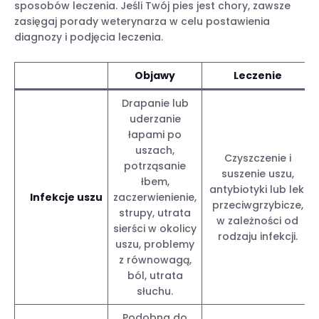
sposobów leczenia. Jeśli Twój pies jest chory, zawsze
zasięgaj porady weterynarza w celu postawienia
diagnozy i podjęcia leczenia.
Objawy
Leczenie
Drapanie lub
uderzanie
łapami po
uszach,
Czyszczenie i
potrząsanie
suszenie uszu,
łbem,
antybiotyki lub leki
Infekcje uszu
zaczerwienienie,
przeciwgrzybicze,
strupy, utrata
w zależności od
sierści w okolicy
rodzaju infekcji.
uszu, problemy
z równowagą,
ból, utrata
słuchu.
Podobna do