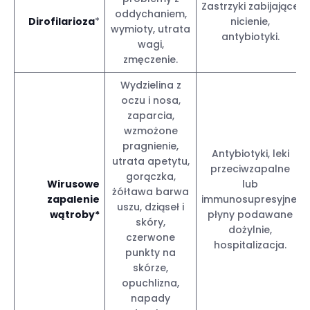
Zastrzyki zabijające
oddychaniem,
Dirofilarioza
*
nicienie,
wymioty, utrata
antybiotyki.
wagi,
zmęczenie.
Wydzielina z
oczu i nosa,
zaparcia,
wzmożone
pragnienie,
Antybiotyki, leki
utrata apetytu,
przeciwzapalne
gorączka,
Wirusowe
lub
żółtawa barwa
zapalenie
immunosupresyjne,
uszu, dziąseł i
wątroby*
płyny podawane
skóry,
dożylnie,
czerwone
hospitalizacja.
punkty na
skórze,
opuchlizna,
napady