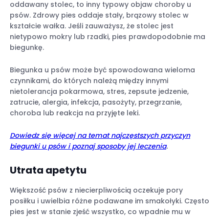
oddawany stolec, to inny typowy objaw choroby u
psów. Zdrowy pies oddaje stały, brązowy stolec w
kształcie wałka. Jeśli zauważysz, że stolec jest
nietypowo mokry lub rzadki, pies prawdopodobnie ma
biegunkę.
Biegunka u psów może być spowodowana wieloma
czynnikami, do których należą między innymi
nietolerancja pokarmowa, stres, zepsute jedzenie,
zatrucie, alergia, infekcja, pasożyty, przegrzanie,
choroba lub reakcja na przyjęte leki.
Dowiedz się więcej na temat najczęstszych przyczyn
biegunki u psów i poznaj sposoby jej leczenia
.
Utrata apetytu
Większość psów z niecierpliwością oczekuje pory
posiłku i uwielbia różne podawane im smakołyki. Często
pies jest w stanie zjeść wszystko, co wpadnie mu w