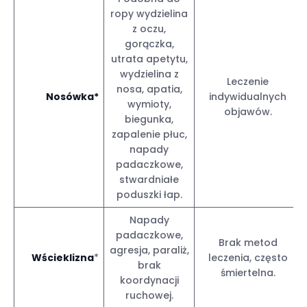
ropy wydzielina
z oczu,
gorączka,
utrata apetytu,
wydzielina z
Leczenie
nosa, apatia,
Nosówka
*
indywidualnych
wymioty,
objawów.
biegunka,
zapalenie płuc,
napady
padaczkowe,
stwardniałe
poduszki łap.
Napady
padaczkowe,
Brak metod
agresja, paraliż,
Wścieklizna
*
leczenia, często
brak
śmiertelna.
koordynacji
ruchowej.