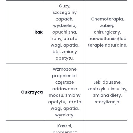
Guzy,
szczególny
zapach,
Chemoterapia,
wydzielina,
zabieg
Rak
opuchlizna,
chirurgiczny,
rany, utrata
naświetlanie i/lub
wagi, apatia,
terapie naturalne.
ból, zmiany
apetytu.
Wzmożone
pragnienie i
częstsze
Leki doustne,
oddawanie
zastrzyki z insuliny,
Cukrzyca
moczu, zmiany
zmiana diety,
apetytu, utrata
sterylizacja.
wagi, apatia,
wymioty.
Kaszel,
problemy z