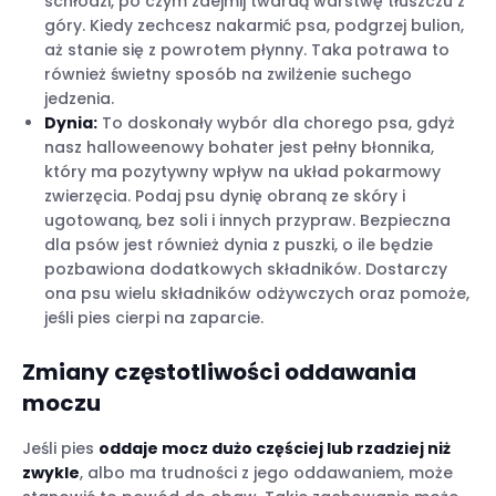
schłodzi, po czym zdejmij twardą warstwę tłuszczu z
góry. Kiedy zechcesz nakarmić psa, podgrzej bulion,
aż stanie się z powrotem płynny. Taka potrawa to
również świetny sposób na zwilżenie suchego
jedzenia.
Dynia:
To doskonały wybór dla chorego psa, gdyż
nasz halloweenowy bohater jest pełny błonnika,
który ma pozytywny wpływ na układ pokarmowy
zwierzęcia. Podaj psu dynię obraną ze skóry i
ugotowaną, bez soli i innych przypraw. Bezpieczna
dla psów jest również dynia z puszki, o ile będzie
pozbawiona dodatkowych składników. Dostarczy
ona psu wielu składników odżywczych oraz pomoże,
jeśli pies cierpi na zaparcie.
Zmiany częstotliwości oddawania
moczu
Jeśli pies
oddaje mocz dużo częściej lub rzadziej niż
zwykle
, albo ma trudności z jego oddawaniem, może