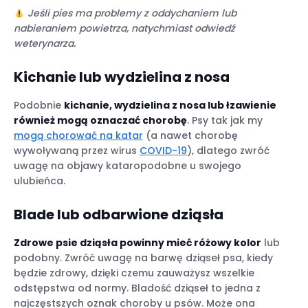
Jeśli pies ma problemy z oddychaniem lub
nabieraniem powietrza, natychmiast odwiedź
weterynarza.
Kichanie lub wydzielina z nosa
Podobnie
kichanie, wydzielina z nosa lub łzawienie
również mogą oznaczać chorobę
. Psy tak jak my
mogą chorować na katar
(a nawet chorobę
wywoływaną przez wirus
COVID-19
), dlatego zwróć
uwagę na objawy kataropodobne u swojego
ulubieńca.
Blade lub odbarwione dziąsła
Zdrowe psie dziąsła powinny mieć różowy kolor
lub
podobny. Zwróć uwagę na barwę dziąseł psa, kiedy
będzie zdrowy, dzięki czemu zauważysz wszelkie
odstępstwa od normy. Bladość dziąseł to jedna z
najczęstszych oznak choroby u psów. Może ona