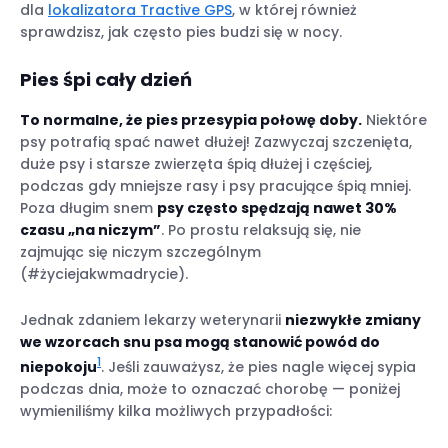
dla
lokalizatora Tractive GPS
, w której również
sprawdzisz, jak często pies budzi się w nocy.
Pies śpi cały dzień
To normalne, że pies przesypia połowę doby.
Niektóre
psy potrafią spać nawet dłużej! Zazwyczaj szczenięta,
duże psy i starsze zwierzęta śpią dłużej i częściej,
podczas gdy mniejsze rasy i psy pracujące śpią mniej.
Poza długim snem
psy często spędzają nawet 30%
czasu „na niczym”
. Po prostu relaksują się, nie
zajmując się niczym szczególnym
(#życiejakwmadrycie).
Jednak zdaniem lekarzy weterynarii
niezwykłe zmiany
we wzorcach snu psa mogą stanowić powód do
1
niepokoju
. Jeśli zauważysz, że pies nagle więcej sypia
podczas dnia, może to oznaczać chorobę — poniżej
wymieniliśmy kilka możliwych przypadłości: