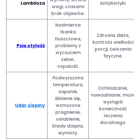
Lamblioza
Antybiotyki.
wagi, czasami
brak objawów.
Nadmierna
tkanka
Zdrowia dieta,
tłuszczowa,
kontrola wielkości
Psia otyłość
problemy z
porcji, ćwiczenia
wyczuciem
fizyczne.
żeber,
ospałość.
Podwyższona
temperatura,
Ochładzanie,
sapanie,
nawadnianie, może
ślinienie się,
wystąpić
Udar cieplny
wzmożone
konieczność
pragnienie,
leczenia
osłabienie,
doraźnego.
blade dziąsła,
wymioty.