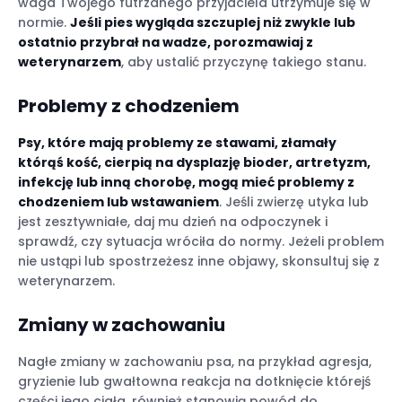
waga Twojego futrzanego przyjaciela utrzymuje się w
normie.
Jeśli pies wygląda szczuplej niż zwykle lub
ostatnio przybrał na wadze, porozmawiaj z
weterynarzem
, aby ustalić przyczynę takiego stanu.
Problemy z chodzeniem
Psy, które mają problemy ze stawami, złamały
którąś kość, cierpią na dysplazję bioder, artretyzm,
infekcję lub inną chorobę, mogą mieć problemy z
chodzeniem lub wstawaniem
. Jeśli zwierzę utyka lub
jest zesztywniałe, daj mu dzień na odpoczynek i
sprawdź, czy sytuacja wróciła do normy. Jeżeli problem
nie ustąpi lub spostrzeżesz inne objawy, skonsultuj się z
weterynarzem.
Zmiany w zachowaniu
Nagłe zmiany w zachowaniu psa, na przykład agresja,
gryzienie lub gwałtowna reakcja na dotknięcie którejś
części jego ciała, również stanowią powód do