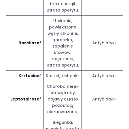
brak energii,
utrata apetytu.
Utykanie,
powiększone
węzły chłonne,
gorączka,
Borelioza*
Antybiotyki.
zapalenie
stawów,
zmęczenie,
utrata apetytu.
Krztusiec
*
Kaszel, kichanie.
Antybiotyki.
Choroba nerek
lub wątroby,
Leptospiroza
*
objawy często
Antybiotyki.
pozostają
niezauważone.
Biegunka,
wymioty, utrata