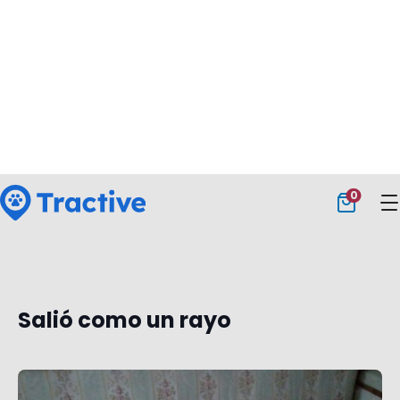
Hoy, Tractive GPS le ha salvado la vida a mi
perra.
Se había caído en un arroyo congelado
que pasa por detrás de mi casa y no podía salir.
No paraba de temblar y solo asomaba su cara. Si
no hubiese sido por el localizador, no me habría
dado cuenta de que estaba en peligro.
— Angela
Salió como un rayo