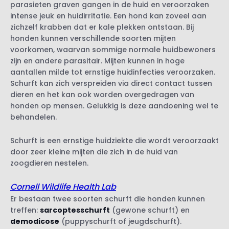
parasieten graven gangen in de huid en veroorzaken
Hoe wordt sarcoptesschurft bij honden
intense jeuk en huidirritatie. Een hond kan zoveel aan
vastgesteld?
zichzelf krabben dat er kale plekken ontstaan. Bij
Behandeling van sarcoptesschurft bij
honden kunnen verschillende soorten mijten
honden
voorkomen, waarvan sommige normale huidbewoners
zijn en andere parasitair. Mijten kunnen in hoge
aantallen milde tot ernstige huidinfecties veroorzaken.
Schurft kan zich verspreiden via direct contact tussen
Welke honden zijn vatbaar voor
dieren en het kan ook worden overgedragen van
demodicose?
honden op mensen. Gelukkig is deze aandoening wel te
Is demodicose besmettelijk?
behandelen.
Symptomen van demodicose bij honden
Hoe wordt demodicose vastgesteld?
Schurft is een ernstige huidziekte die wordt veroorzaakt
Behandeling van demodicose bij honden
door zeer kleine mijten die zich in de huid van
zoogdieren nestelen.
Cornell Wildlife Health Lab
Er bestaan twee soorten schurft die honden kunnen
treffen:
sarcoptesschurft
(gewone schurft) en
demodicose
(puppyschurft of jeugdschurft).