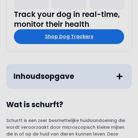
Track your dog in real-time,
monitor their health
Shop Dog Trackers
Inhoudsopgave
Wat is schurft?
Is sarcoptesschurft besmettelijk ?
Schurft is een zeer besmettelijke huidaandoening die
Kan ik schurft krijgen van mijn hond ?
wordt veroorzaakt door microscopisch kleine mijten
Hoe krijgt een hond schurft?
die in of op de huid van dieren kunnen leven. Deze
Symptomen van sarcoptesschurft