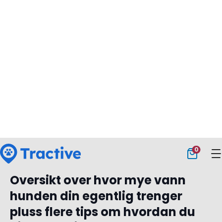
vannskålen er ren. Det er en enkel ting å gjøre, men
det kan fungere.
Bytt ut vannskålen:
Prøv å unngå vannskåler laget
av metall fordi hunden din kan frykte støyen. Bruk en
vannskål i glass hvis mulig.
Ha flere skåler:
Gi hunden din muligheten til å drikke
ut av flere skåler med vann, plassert på forskjellige
områder.
Kontakt veterinær:
Hvis hunden din fortsatt ikke vil
drikke vann, eller hvis han/hun lider av en sykdom,
bør du kontakte veterinær så snart som mulig. Ved
sykdom er riktig hydrering viktig for
restitusjonsprosessen, og det er derfor svært viktig
at kjæledyret ditt får profesjonell hjelp.
Oversikt over hvor mye vann
hunden din egentlig trenger
pluss flere tips om hvordan du