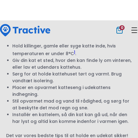
vigtigt at sørge for, at den kan holde varmen. Her er
nogle tips:
Hold killinger, gamle eller syge katte inde, hvis
1
temperaturen er under 8°C
.
Giv din kat et sted, hvor den kan finde ly om vinteren,
eller lav et udendørs kattehus.
Sørg for at holde kattehuset tørt og varmt. Brug
vandtæt isolering.
Placer en opvarmet katteseng i udekattens
indhegning.
Stil opvarmet mad og vand til rådighed, og sørg for
at beskytte det mod regn og sne.
Installér en kattelem, så din kat kan gå ud, når den
har lyst og altid kan komme indenfor i varmen igen.
Det var vores bedste tips til at holde en udekat sikker!
Vi håber, at de kan hjælpe dig med at passe godt på
din firbenede ven, så den får et langt og sundt liv. Er
der noget, du mangler på listen?