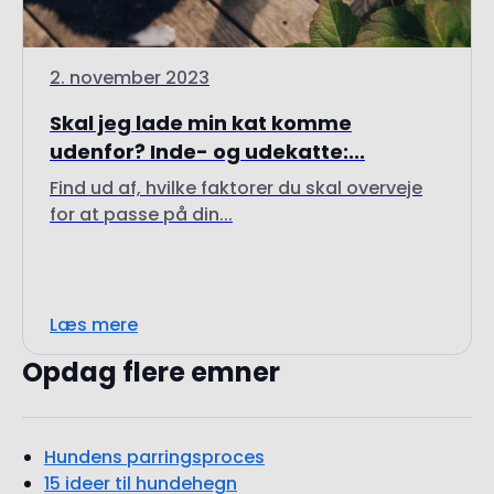
2. november 2023
Skal jeg lade min kat komme
udenfor? Inde- og udekatte:...
Find ud af, hvilke faktorer du skal overveje
for at passe på din...
Læs mere
Opdag flere emner
Hundens parringsproces
15 ideer til hundehegn
Kløe hos hunden: Hvad er normalt?
10 grunde til at købe en GPS-tracker til din hund
Hund i løbetid? Værd at vide om tegn på