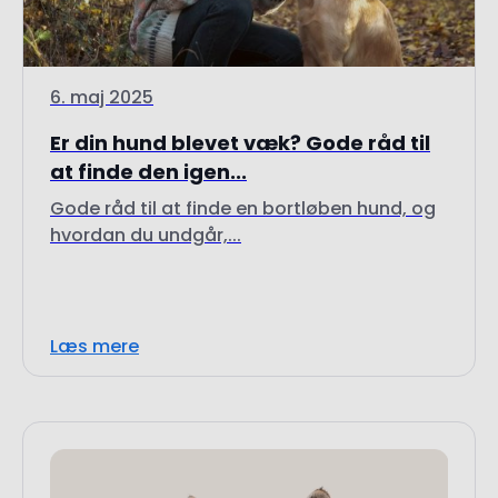
6. maj 2025
Er din hund blevet væk? Gode råd til
at finde den igen...
Gode råd til at finde en bortløben hund, og
hvordan du undgår,...
Læs mere