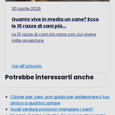
le 10 razze di cani più...
Le 10 razze di cani più sane con cui vivere
mille avventure.
Vai all'articolo
Potrebbe interessarti anche
Clicker per cani: una guida per addestrare il tuo
amico a quattro zampe
Quali verdure possono mangiare i cani?
Imogen, il cane salvato da un lago ghiacciato
grazie al GPS: una storia di speranza
Come funziona un localizzatore GPS? Una
guida facile alla localizzazione GPS