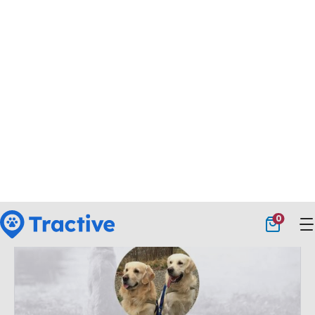
Scopri come il GPS ha salvato la cagnolina
Imogen da un lago...
Vai all'articolo
Storie degli utenti
13 Luglio 2017
Ho perso il cane in montagna: come