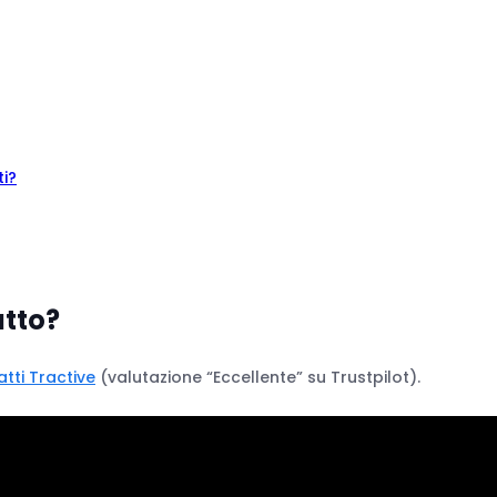
ti?
atto?
tti Tractive
(valutazione “Eccellente” su Trustpilot).