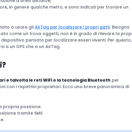
zzazione a brevi distanze;
ore, in genere qualche metro, e sono indicati per trovare un
ziato a usare gli
AirTag per localizzare i propri gatti
. Bisogna
to come un trova oggetti, non è in grado di rilevare la prop
 dispositivo pensato per localizzare esseri viventi. Per questo,
rsi a un GPS che a un AirTag.
i?
ari e talvolta le reti WiFi o la tecnologia Bluetooth
per
ioni con i rispettivi proprietari. Ecco una breve panoramica di
la propria posizione
posizione tramite SMS
e.