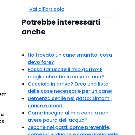
Vai all'articolo
Potrebbe interessarti
anche
Ho trovato un cane smarrito: cosa
devo fare?
Posso far uscire il mio gatto? È
meglio che stia in casa o fuori?
Cucciolo in arrivo? Ecco una lista
delle cose necessarie per un cane!
per
Demenza senile nel gatto: sintomi,
cause e rimedi
Come insegno al mio cane a non
na
avere paura dell’acqua?
sce
Zecche nei gatti: come prevenirle,
come individuarle e come rimuoverle