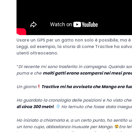
Usare un GPS per un gatto non solo è possibile, ma è d
Leggi, ad esempio, la storia di come Tractive ha salv
utenti oltreoceano.
“
Di recente mi sono trasferito in campagna. Quando sono 
puma e che
molti gatti erano scomparsi nei mesi
pre
Un giorno
Tractive mi ha avvisato che Mango era fuor
Ho guardato la cronologia delle posizioni e ho visto ch
di circa 300 metri
.
Ho temuto che fosse stata insegui
Ho iniziato a chiamarla e, a un certo punto, ho sentito 
un tono cupo, abbastanza inusuale per Mango.
Era le