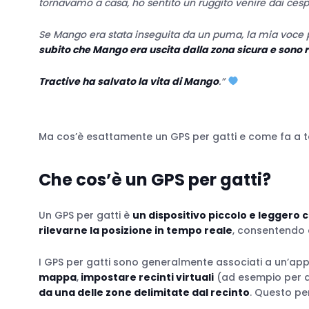
tornavamo a casa, ho sentito un ruggito venire dai cesp
Se Mango era stata inseguita da un puma, la mia voce 
subito che Mango era uscita dalla zona sicura e sono 
Tractive ha salvato la vita di Mango
.”
Ma cos’è esattamente un GPS per gatti e come fa a t
Che cos’è un GPS per gatti?
Un GPS per gatti è
un dispositivo piccolo e leggero c
rilevarne la posizione in tempo reale
, consentendo 
I GPS per gatti sono generalmente associati a un’ap
mappa
,
impostare recinti virtuali
(ad esempio per d
da una delle zone delimitate dal recinto
. Questo per