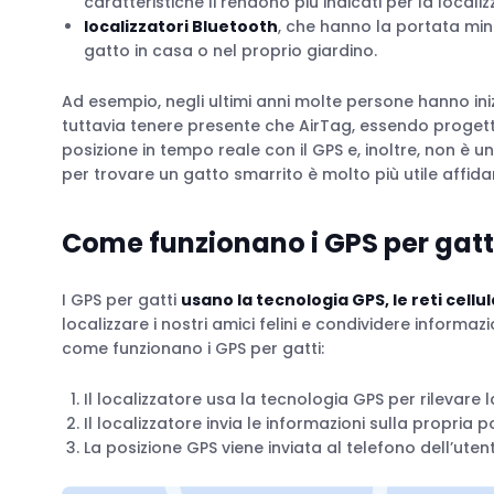
caratteristiche li rendono più indicati per la locali
localizzatori Bluetooth
, che hanno la portata min
gatto in casa o nel proprio giardino.
Ad esempio, negli ultimi anni molte persone hanno ini
tuttavia tenere presente che AirTag, essendo progetta
posizione in tempo reale con il GPS e, inoltre, non è un
per trovare un gatto smarrito è molto più utile affida
Come funzionano i GPS per gatt
I GPS per gatti
usano la tecnologia GPS, le reti cellul
localizzare i nostri amici felini e condividere informaz
come funzionano i GPS per gatti:
Il localizzatore usa la tecnologia GPS per rilevare 
Il localizzatore invia le informazioni sulla propria 
La posizione GPS viene inviata al telefono dell’utent