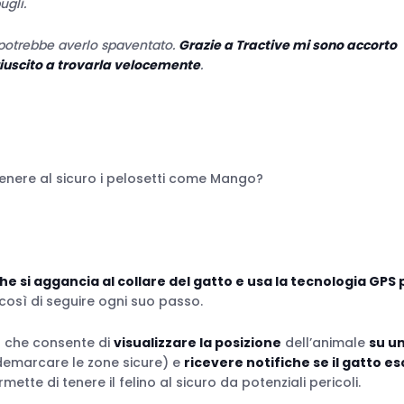
ugli.
potrebbe averlo spaventato.
Grazie a Tractive mi sono accorto
riuscito a trovarla velocemente
.
enere al sicuro i pelosetti come Mango?
he si aggancia al collare del gatto e usa la tecnologia GPS 
così di seguire ogni suo passo.
p che consente di
visualizzare la posizione
dell’animale
su u
emarcare le zone sicure) e
ricevere notifiche se il gatto e
mette di tenere il felino al sicuro da potenziali pericoli.