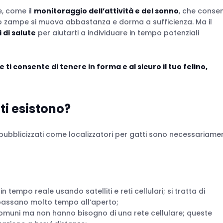
e, come il
monitoraggio dell’attività e del sonno
, che conse
tro zampe si muova abbastanza e dorma a sufficienza. Ma il
i di salute
per aiutarti a individuare in tempo potenziali
ti consente di tenere in forma e al sicuro il tuo felino,
ti
esistono?
 pubblicizzati come localizzatori per gatti sono necessariame
n tempo reale usando satelliti e reti cellulari; si tratta di
e passano molto tempo all’aperto;
omuni ma non hanno bisogno di una rete cellulare; queste