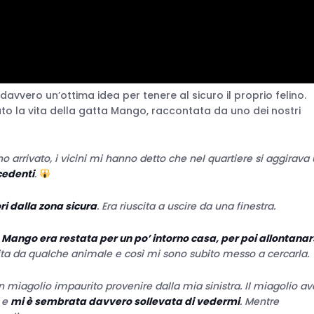
avvero un’ottima idea per tenere al sicuro il proprio felino.
ato la vita della gatta Mango, raccontata da uno dei nostri
arrivato, i vicini mi hanno detto che nel quartiere si aggirava
cedenti
.
i dalla zona sicura
. Era riuscita a uscire da una finestra.
e
Mango era restata per un po’ intorno casa, per poi allontanar
ta da qualche animale e così mi sono subito messo a cercarla.
un miagolio impaurito provenire dalla mia sinistra. Il miagolio a
i e
mi è sembrata davvero sollevata di vedermi
. Mentre