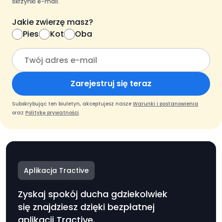
skrzynki e-mail.
Jakie zwierzę masz?
Pies
Kot
Oba
Zarejestruj się teraz
Subskrybując ten biuletyn, akceptujesz nasze
Warunki i postanowienia
oraz
Politykę prywatności
.
Aplikacja Tractive
Zyskaj spokój ducha gdziekolwiek
się znajdziesz dzięki bezpłatnej
aplikacji Tractive.