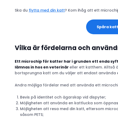
Ska du
flytta med din katt
? Kom ihåg att ett microchi
Spåra kat
Vilka är fördelarna och använ
Ett microchip för katter har i grunden ett enda syf
lämnas in hos en veterinär
eller ett katthem. Alltså
bortsprungna katt om du väljer att endast använda e
Andra möjliga fördelar med att använda ett microchip
Bevis på identitet och ägarskap vid dispyter;
Möjligheten att använda en kattlucka som öppnas
Möjligheten att resa med din katt, eftersom microch
såsom PETS;