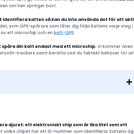
issen om hen springer bort.
tt identifiera katten så kan du inte använda det för att akt
 det, som GPS-spårare som låter dig följa kattens varje steg i
n av ett microchip och en
katt-GPS
.
att spåra din katt endast med ett microchip.
Vi kommer även 
uetooth-trackers samt berätta vad du faktiskt behöver för at
era djuret; ett elektroniskt chip som är lika litet som ett
et unika chipet har ett ID-nummer som identifierar kattens ä