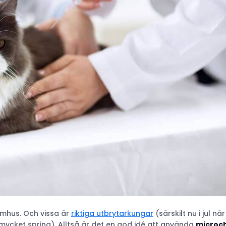
tomhus. Och vissa är
riktiga utbrytarkungar
(särskilt nu i jul när
 mycket spring). Alltså är det en god idé att använda
microc