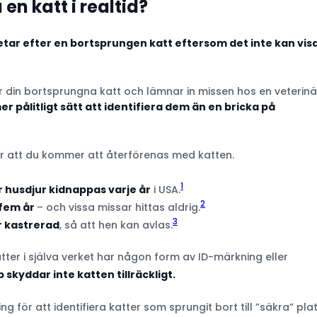
en katt i realtid?
letar efter en bortsprungen katt eftersom det inte kan vis
r din bortsprungna katt och lämnar in missen hos en veterinä
er pålitligt sätt att identifiera dem än en bricka på
ör att du kommer att återförenas med katten.
1
er husdjur kidnappas varje år
i USA.
2
 fem år
– och vissa missar hittas aldrig.
3
är kastrerad
, så att hen kan avlas.
tter i själva verket har någon form av ID-märkning eller
 skyddar inte katten tillräckligt.
 för att identifiera katter som sprungit bort till ”säkra” pla