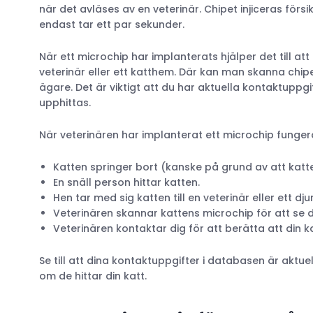
när det avläses av en veterinär. Chipet injiceras förs
endast tar ett par sekunder.
När ett microchip har implanterats hjälper det till a
veterinär eller ett katthem. Där kan man skanna chip
ägare. Det är viktigt att du har aktuella kontaktuppg
upphittas.
När veterinären har implanterat ett microchip fungera
Katten springer bort (kanske på grund av att kat
En snäll person hittar katten.
Hen tar med sig katten till en veterinär eller ett dj
Veterinären skannar kattens microchip för att se d
Veterinären kontaktar dig för att berätta att din ka
Se till att dina kontaktuppgifter i databasen är aktu
om de hittar din katt.