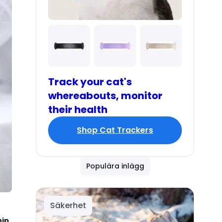
Track your cat's
whereabouts, monitor
their health
Shop Cat Trackers
Populära inlägg
Säkerhet
hip