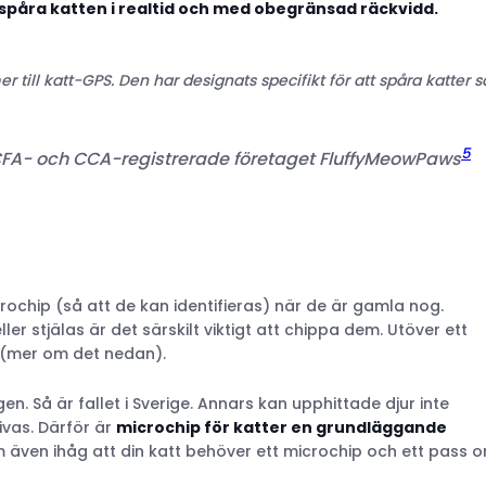
spåra katten i realtid och med obegränsad räckvidd.
till katt-GPS. Den har designats specifikt för att spåra katter s
5
FA- och CCA-registrerade företaget
FluffyMeowPaws
rochip (så att de kan identifieras) när de är gamla nog.
ler stjälas är det särskilt viktigt att chippa dem. Utöver ett
(mer om det nedan).
n. Så är fallet i Sverige. Annars kan upphittade djur inte
ivas. Därför är
microchip för katter en grundläggande
även ihåg att din katt behöver ett microchip och ett pass 