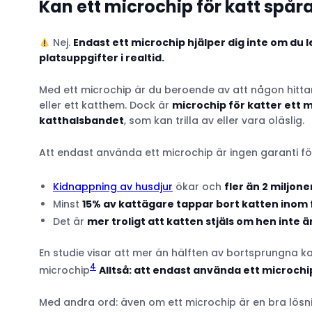
Kan ett microchip för katt spåra 
Nej.
Endast ett microchip hjälper dig inte om du 
platsuppgifter i realtid.
Med ett microchip är du beroende av att någon hitta
eller ett katthem. Dock är
microchip för katter ett m
katthalsbandet
, som kan trilla av eller vara oläslig.
Att endast använda ett microchip är ingen garanti f
Kidnappning av husdjur
ökar och
fler än 2 miljon
Minst
15% av kattägare tappar bort katten inom
Det är
mer troligt att katten stjäls om hen inte 
En studie visar att mer än hälften av bortsprungna ka
4
microchip
Alltså: att endast använda ett microchip
Med andra ord: även om ett microchip är en bra lösning