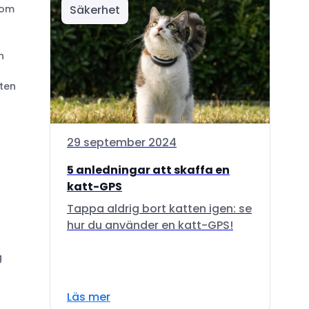
Säkerhet
som
n
tten
29 september 2024
5 anledningar att skaffa en
katt-GPS
Tappa aldrig bort katten igen: se
hur du använder en katt-GPS!
g
Läs mer