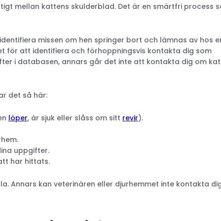
iktigt mellan kattens skulderblad. Det är en smärtfri process 
tt identifiera missen om hen springer bort och lämnas av hos e
et för att identifiera och förhoppningsvis kontakta dig som
ifter i databasen, annars går det inte att kontakta dig om ka
r det så här:
ten
löper
, är sjuk eller slåss om sitt
revir
).
urhem.
ina uppgifter.
tt har hittats.
ella. Annars kan veterinären eller djurhemmet inte kontakta di