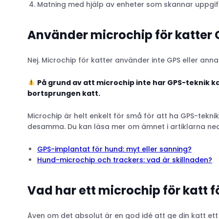
Matning med hjälp av enheter som skannar uppgift
Använder microchip för katter
Nej. Microchip för katter använder inte GPS eller annan
På grund av att microchip inte har GPS-teknik ka
bortsprungen katt.
Microchip är helt enkelt för små för att ha GPS-tekn
desamma. Du kan läsa mer om ämnet i artiklarna nedan,
GPS-implantat för hund: myt eller sanning?
Hund-microchip och trackers: vad är skillnaden?
Vad har ett microchip för katt 
Även om det absolut är en god idé att ge din katt ett 