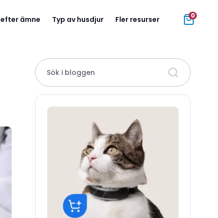
0
 efter ämne
Typ av husdjur
Fler resurser
Sök i bloggen