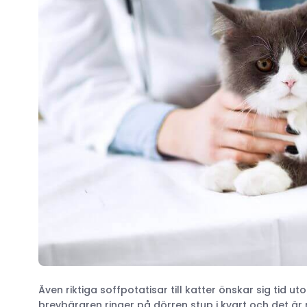
Även riktiga soffpotatisar till katter önskar sig tid u
brevbäraren ringer på dörren stup i kvart och det är