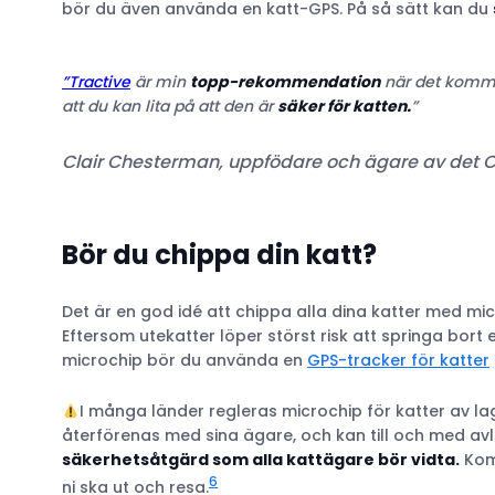
bör du även använda en katt-GPS. På så sätt kan du
”Tractive
är min
topp-rekommendation
när det kommer 
att du kan lita på att den är
säker för katten.
”
Clair Chesterman,
uppfödare och ägare av det C
Bör du chippa din katt?
Det är en god idé att chippa alla dina katter med mic
Eftersom utekatter löper störst risk att springa bort el
microchip bör du använda en
GPS-tracker för katter
I många länder regleras microchip för katter av lage
återförenas med sina ägare, och kan till och med avl
säkerhetsåtgärd som alla kattägare bör vidta.
Kom 
6
ni ska ut och resa.