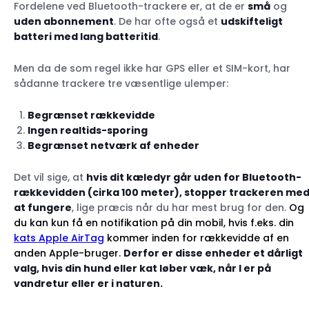
Fordelene ved Bluetooth-trackere er, at de er
små
og
uden abonnement
. De har ofte også et
udskifteligt
batteri med lang batteritid
.
Men da de som regel ikke har GPS eller et SIM-kort, har
sådanne trackere tre væsentlige ulemper:
Begrænset rækkevidde
Ingen realtids-sporing
Begrænset netværk af enheder
Det vil sige, at
hvis dit kæledyr går uden for Bluetooth-
rækkevidden (cirka 100 meter), stopper trackeren me
at fungere
, lige præcis når du har mest brug for den.
Og
du kan kun få en notifikation på din mobil, hvis f.eks. din
kats Apple AirTag
kommer inden for rækkevidde af en
anden Apple-bruger.
Derfor er disse enheder et dårligt
valg, hvis din hund eller kat løber væk, når I er på
vandretur eller er i naturen.