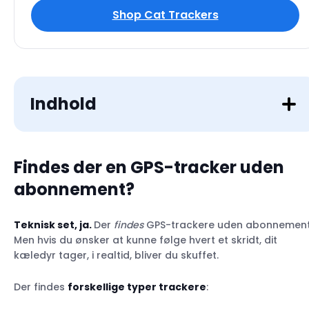
Shop Cat Trackers
Indhold
Findes der en GPS-tracker uden
abonnement?
Teknisk set, ja.
Der
findes
GPS-trackere uden abonnement
Men hvis du ønsker at kunne følge hvert et skridt, dit
Fordele
kæledyr tager, i realtid, bliver du skuffet.
Ulemper
Der findes
forskellige typer trackere
: