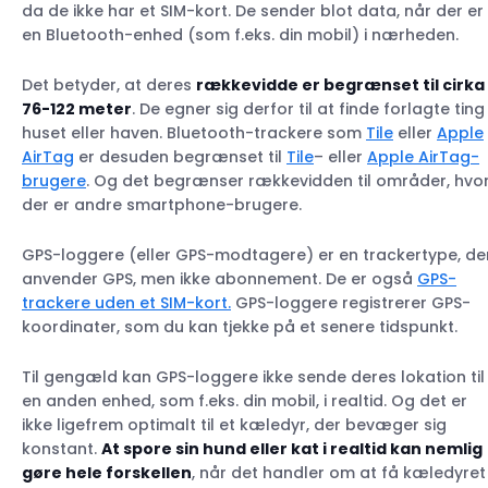
da de ikke har et SIM-kort. De sender blot data, når der er
en Bluetooth-enhed (som f.eks. din mobil) i nærheden.
Det betyder, at deres
rækkevidde er begrænset til cirka
76-122 meter
. De egner sig derfor til at finde forlagte ting 
huset eller haven. Bluetooth-trackere som
Tile
eller
Apple
AirTag
er desuden begrænset til
Tile
– eller
Apple AirTag-
brugere
. Og det begrænser rækkevidden til områder, hvo
der er andre smartphone-brugere.
GPS-loggere (eller GPS-modtagere) er en trackertype, de
anvender GPS, men ikke abonnement. De er også
GPS-
trackere uden et SIM-kort.
GPS-loggere registrerer GPS-
koordinater, som du kan tjekke på et senere tidspunkt.
Til gengæld kan GPS-loggere ikke sende deres lokation til
en anden enhed, som f.eks. din mobil, i realtid. Og det er
ikke ligefrem optimalt til et kæledyr, der bevæger sig
konstant.
At spore sin hund eller kat i realtid kan nemlig
gøre hele forskellen
, når det handler om at få kæledyret