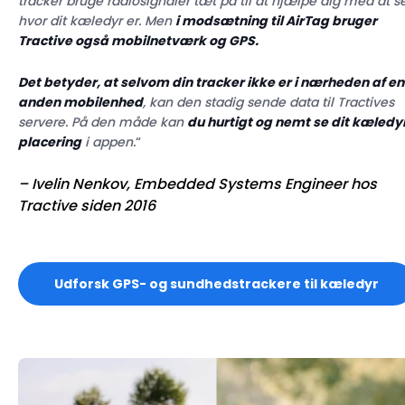
tracker bruge radiosignaler tæt på til at hjælpe dig med at se
hvor dit kæledyr er. Men
i modsætning til AirTag bruger
Tractive også mobilnetværk og GPS.
Det betyder, at selvom din tracker ikke er i nærheden af en
anden mobilenhed
, kan den stadig sende data til Tractives
servere. På den måde kan
du hurtigt og nemt se dit kæledy
placering
i appen.
“
– Ivelin Nenkov, Embedded Systems Engineer hos
Tractive siden 2016
Udforsk GPS- og sundhedstrackere til kæledyr