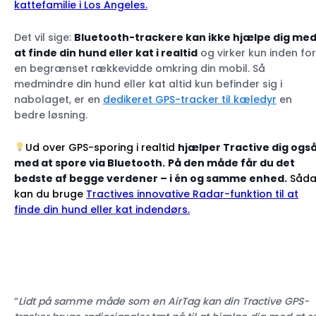
kattefamilie i Los Angeles.
Det vil sige:
Bluetooth-trackere kan ikke hjælpe dig me
at finde din hund eller kat i realtid
og virker kun inden for
en begrænset rækkevidde omkring din mobil. Så
medmindre din hund eller kat altid kun befinder sig i
nabolaget, er en
dedikeret GPS-tracker til kæledyr
en
bedre løsning.
Ud over GPS-sporing i realtid
hjælper Tractive dig ogs
med at spore via Bluetooth.
På den måde får du det
bedste af begge verdener – i én og samme enhed.
Såda
kan du bruge
Tractives innovative Radar-funktion til at
finde din hund eller kat indendørs.
“
Lidt på samme måde som en AirTag kan din Tractive GPS-