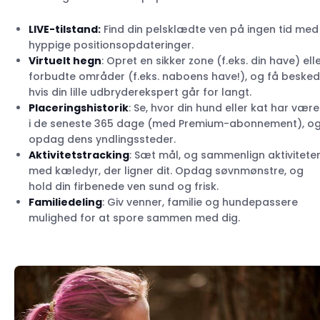
LIVE-tilstand:
Find din pelsklædte ven på ingen tid med
hyppige positionsopdateringer.
Virtuelt hegn
: Opret en sikker zone (f.eks. din have) ell
forbudte områder (f.eks. naboens have!), og få besked
hvis din lille udbryderekspert går for langt.
Placeringshistorik
: Se, hvor din hund eller kat har være
i de seneste 365 dage (med Premium-abonnement), o
opdag dens yndlingssteder.
Aktivitetstracking
: Sæt mål, og sammenlign aktivitete
med kæledyr, der ligner dit. Opdag søvnmønstre, og
hold din firbenede ven sund og frisk.
Familiedeling
: Giv venner, familie og hundepassere
mulighed for at spore sammen med dig.