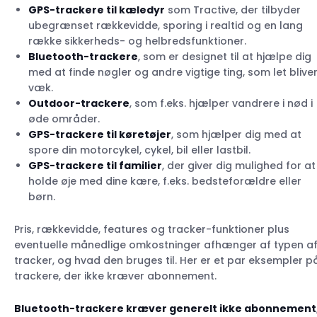
Bluetooth-trackere
GPS-trackere til kæledyr
som Tractive, der tilbyder
Trackere med radiofrekvens
ubegrænset rækkevidde, sporing i realtid og en lang
række sikkerheds- og helbredsfunktioner.
GPS-trackere uden SIM-kort
Bluetooth-trackere
, som er designet til at hjælpe dig
med at finde nøgler og andre vigtige ting, som let blive
væk.
Outdoor-trackere
, som f.eks. hjælper vandrere i nød i
øde områder.
GPS-trackere til køretøjer
, som hjælper dig med at
spore din motorcykel, cykel, bil eller lastbil.
GPS-trackere til familier
, der giver dig mulighed for at
holde øje med dine kære, f.eks. bedsteforældre eller
børn.
Pris, rækkevidde, features og tracker-funktioner plus
eventuelle månedlige omkostninger afhænger af typen a
tracker, og hvad den bruges til. Her er et par eksempler p
trackere, der ikke kræver abonnement.
Bluetooth-trackere kræver generelt ikke abonnement