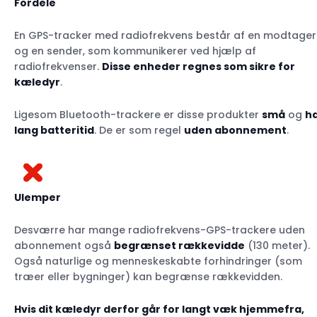
Fordele
En GPS-tracker med radiofrekvens består af en modtager
og en sender, som kommunikerer ved hjælp af
radiofrekvenser.
Disse enheder regnes som sikre for
kæledyr
.
Ligesom Bluetooth-trackere er disse produkter
små
og
h
lang batteritid
. De er som regel
uden abonnement
.
Ulemper
Desværre har mange radiofrekvens-GPS-trackere uden
abonnement også
begrænset rækkevidde
(130 meter).
Også naturlige og menneskeskabte forhindringer (som
træer eller bygninger) kan begrænse rækkevidden.
Hvis dit kæledyr derfor går for langt væk hjemmefra,