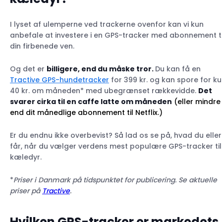
I lyset af ulemperne ved trackerne ovenfor kan vi kun
anbefale at investere i en GPS-tracker med abonnement ti
din firbenede ven.
Og det er
billigere, end du måske tror.
Du kan få en
Tractive GPS-hundetracker
for 399 kr. og kan spore for k
40 kr. om måneden* med ubegrænset rækkevidde.
Det
svarer cirka til en caffe latte om måneden
(eller mindre
end dit månedlige abonnement til Netflix.)
Er du endnu ikke overbevist? Så lad os se på, hvad du eller
får, når du vælger verdens mest populære GPS-tracker til
kæledyr.
*
Priser i Danmark på tidspunktet for publicering. Se aktuelle
priser på
Tractive
.
Hvilken GPS-tracker er markedets