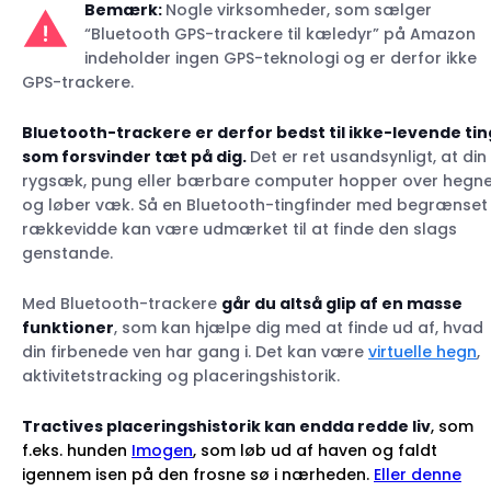
Bemærk:
Nogle virksomheder, som sælger
“Bluetooth GPS-trackere til kæledyr” på Amazon
indeholder ingen GPS-teknologi og er derfor ikke
GPS-trackere.
Bluetooth-trackere er derfor bedst til ikke-levende tin
som forsvinder tæt på dig.
Det er ret usandsynligt, at din
rygsæk, pung eller bærbare computer hopper over hegne
og løber væk. Så en Bluetooth-tingfinder med begrænset
rækkevidde kan være udmærket til at finde den slags
genstande.
Med Bluetooth-trackere
går du altså glip af en masse
funktioner
, som kan hjælpe dig med at finde ud af, hvad
din firbenede ven har gang i. Det kan være
virtuelle hegn
,
aktivitetstracking og placeringshistorik.
Tractives placeringshistorik kan endda redde liv
, som
f.eks. hunden
Imogen
, som løb ud af haven og faldt
igennem isen på den frosne sø i nærheden.
Eller denne