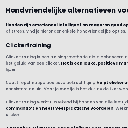
Hondvriendelijke alternatieven vo
Honden zijn emotioneel intelligent en reageren goed o
of stress, vind je hieronder enkele hondvriendelijke opties.
Clickertraining
Clickertraining is een trainingsmethode die is gebaseerd o
het geluid van een clicker.
Het is een leuke, positieve ma
lijden.
Naast regelmatige positieve bekrachtiging
helpt clickert
consistent geluid. Voor je maatje is het dus duidelijker w
Clickertraining werkt uitstekend bij honden van alle leef
commando’s en heeft veel praktische voordelen
. Werk
clicker.