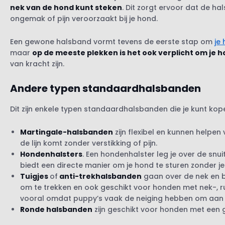
nek van de hond kunt steken
. Dit zorgt ervoor dat de ha
Tractive Virtuele omheining: een alternatief voo
ongemak of pijn veroorzaakt bij je hond.
Kun je de licht- of geluidsfunctie van de Tracti
Een gewone halsband vormt tevens de eerste stap om
je 
maar
op de meeste plekken is het ook verplicht om je 
van kracht zijn.
Andere typen standaardhalsbanden
Dit zijn enkele typen standaardhalsbanden die je kunt kop
Martingale-halsbanden
zijn flexibel en kunnen helpen
de lijn komt zonder verstikking of pijn.
Hondenhalsters
. Een hondenhalster leg je over de snui
biedt een directe manier om je hond te sturen zonder je 
Tuigjes
of
anti-trekhalsbanden
gaan over de nek en b
om te trekken en ook geschikt voor honden met nek-,
vooral omdat puppy’s vaak de neiging hebben om aan d
Ronde halsbanden
zijn geschikt voor honden met een ge