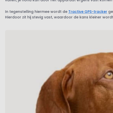
vallen, je hond kan door het apparaat ergens vast komen t
In tegenstelling hiermee wordt de
Tractive GPS-tracker
ge
Hierdoor zit hij stevig vast, waardoor de kans kleiner wor