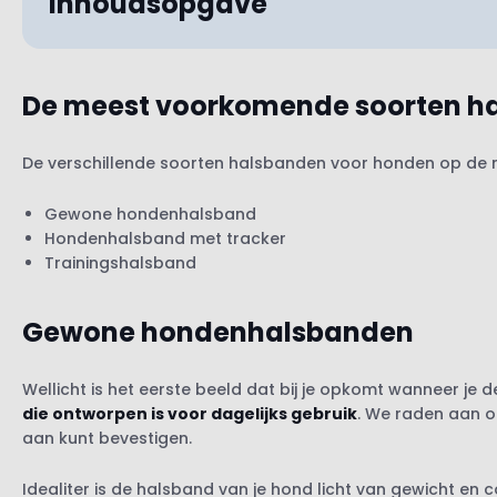
Inhoudsopgave
De meest voorkomende soorten h
Andere typen standaardhalsbanden
De verschillende soorten halsbanden voor honden op de m
Hondenhalsbanden die je het beste kunt vermij
Is het verplicht om een hondenpenning aan de h
Gewone hondenhalsband
Hondenhalsband met tracker
Trainingshalsband
De juiste tracker voor je hond
Gewone hondenhalsbanden
Hoe werken trainingshalsbanden?
Trainingshalsband met afstandsbediening
Wellicht is het eerste beeld dat bij je opkomt wanneer j
Wat zijn elektronische halsbanden voor honden
die ontworpen is voor dagelijks gebruik
. We raden aan o
aan kunt bevestigen.
Idealiter is de halsband van je hond licht van gewicht en
Clickertraining