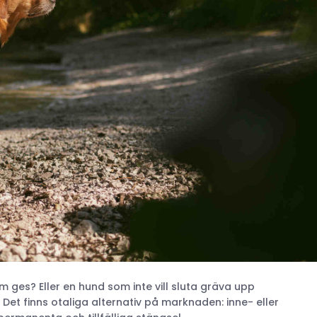
som ges? Eller en hund som inte vill sluta gräva upp
. Det finns otaliga alternativ på marknaden: inne- eller