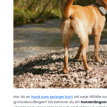
Har du en
hund som springer bort
vid varje tillfälle 
grönsaksodlingen? Då behöver du ett
hundstängsel