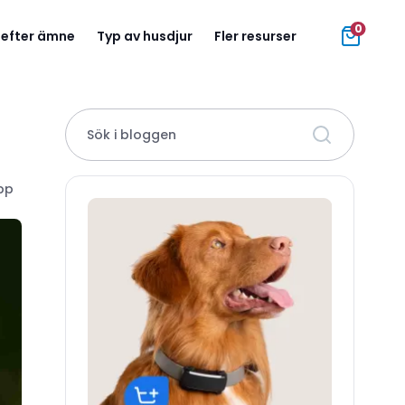
0
 efter ämne
Typ av husdjur
Fler resurser
Sök i bloggen
upp