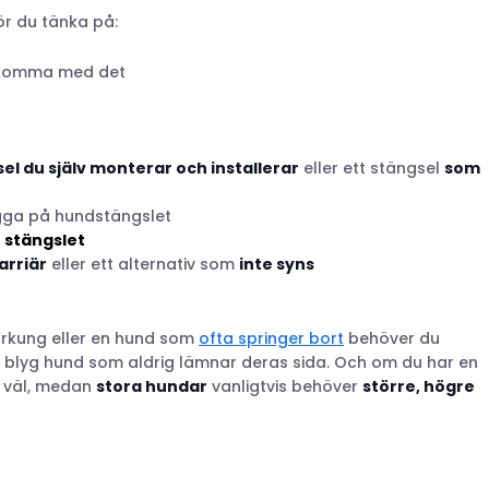
ör du tänka på:
adkomma med det
sel du själv monterar och installerar
eller ett stängsel
som
lägga på hundstängslet
r stängslet
barriär
eller ett alternativ som
inte syns
tarkung eller en hund som
ofta springer bort
behöver du
blyg hund som aldrig lämnar deras sida. Och om du har en
 väl, medan
stora hundar
vanligtvis behöver
större, högre