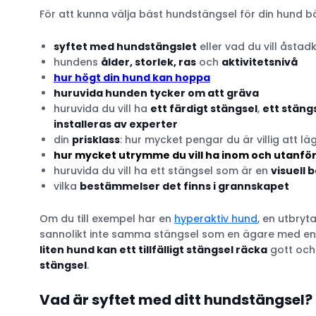
För att kunna välja bäst hundstängsel för din hund b
syftet med hundstängslet
eller vad du vill åst
hundens
ålder, storlek, ras
och
aktivitetsnivå
hur högt din hund kan hoppa
huruvida hunden tycker om att gräva
huruvida du vill ha
ett färdigt stängsel
,
ett stäng
installeras av experter
din
prisklass
: hur mycket pengar du är villig att 
hur mycket utrymme
du vill ha inom och utanfö
huruvida du vill ha ett stängsel som är en
visuell 
vilka
bestämmelser det finns i grannskapet
Om du till exempel har en
hyperaktiv hund
, en utbry
sannolikt inte samma stängsel som en ägare med en 
liten hund kan ett tillfälligt stängsel räcka
gott och
stängsel
.
Vad är syftet med ditt hundstängsel?