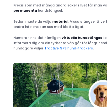
Precis som med många andra saker i livet får man vad
Staket som hundstängsel
permanenta
hundstängsel.
Liggande staket
DIY-hundstängsel av lastpallar
Sedan måste du välja
material
. Vissa stängsel tillv
Hundstängsel av metall
andra inte ens kan ses med blotta ögat.
Nätstaket
Numera finns det nämligen
virtuella hundstängsel
s
Hundstängsel av stål eller aluminium
informera dig om din fyrbenta vän går för långt hemif
Hönsnät
hundägare väljer
Tractive GPS hund-trackers
.
Hundstängsel i form av tegelvägg
Hundstängsel i form av stenvägg
Hundstängsel av plast
Vinylstaket
Osynligt eller elektriskt hundstängsel
Hundstängsel under jord
Trådlöst hundstängsel
GPS-hundstängsel
Tillfälliga hundstängsel