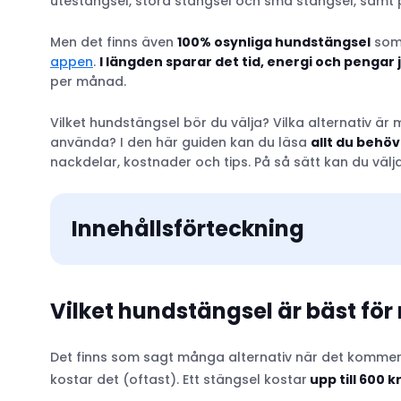
utestängsel, stora stängsel och små stängsel, samt p
Men det finns även
100% osynliga hundstängsel
som 
appen
.
I längden sparar det tid, energi och pengar
per månad.
Vilket hundstängsel bör du välja? Vilka alternativ är
använda? I den här guiden kan du läsa
allt du behö
nackdelar, kostnader och tips. På så sätt kan du välja
Innehållsförteckning
Vilket hundstängsel är bäst fö
Vad är syftet med ditt hundstängsel?
Det finns som sagt många alternativ när det kommer t
kostar det (oftast). Ett stängsel kostar
upp till 600 
Hundstängsel i trä