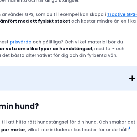
ermanenta och tillfälliga stängsel.
använder GPS, som du till exempel kan skapa i
Tractive GPS
 jämfört med ett fysiskt staket
och kostar mindre än en fika
 mest
prisvärda
och pålitliga? Och vilket material bör du
ver veta om olika typer av hundstängsel
, med för- och
 det bästa alternativet för dig och din fyrbenta vän.
r min hund?
ill att hitta rätt hundstängsel för din hund. Och smakar det
1
kr per meter
, vilket inte inkluderar kostnader för underhåll!